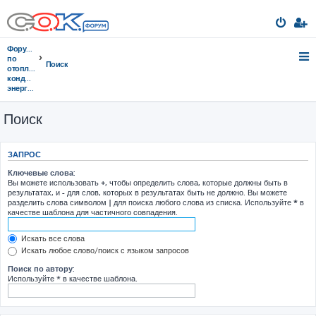
Форумы
по
Поиск
отоплению,
кондиционированию,
энергосбережению
Поиск
ЗАПРОС
Ключевые слова:
Вы можете использовать
+
, чтобы определить слова, которые должны быть в
результатах, и
-
для слов, которых в результатах быть не должно. Вы можете
разделить слова символом
|
для поиска любого слова из списка. Используйте
*
в
качестве шаблона для частичного совпадения.
Искать все слова
Искать любое слово/поиск с языком запросов
Поиск по автору:
Используйте * в качестве шаблона.