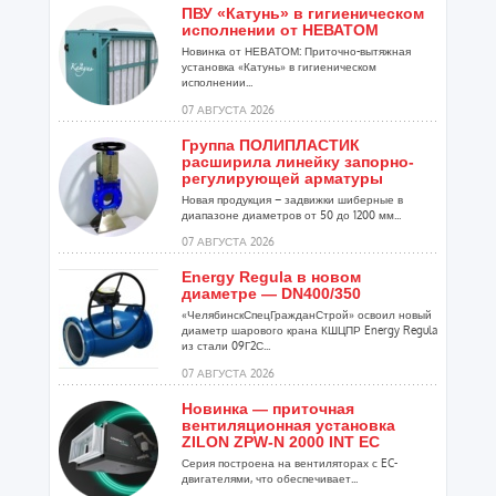
ПВУ «Катунь» в гигиеническом
исполнении от НЕВАТОМ
Новинка от НЕВАТОМ: Приточно-вытяжная
установка «Катунь» в гигиеническом
исполнении...
07 АВГУСТА 2026
Группа ПОЛИПЛАСТИК
расширила линейку запорно-
регулирующей арматуры
Новая продукция – задвижки шиберные в
диапазоне диаметров от 50 до 1200 мм...
07 АВГУСТА 2026
Energy Regula в новом
диаметре — DN400/350
«ЧелябинскСпецГражданСтрой» освоил новый
диаметр шарового крана КШЦПР Energy Regula
из стали 09Г2С...
07 АВГУСТА 2026
Новинка — приточная
вентиляционная установка
ZILON ZPW-N 2000 INT EC
Серия построена на вентиляторах с EC-
двигателями, что обеспечивает...