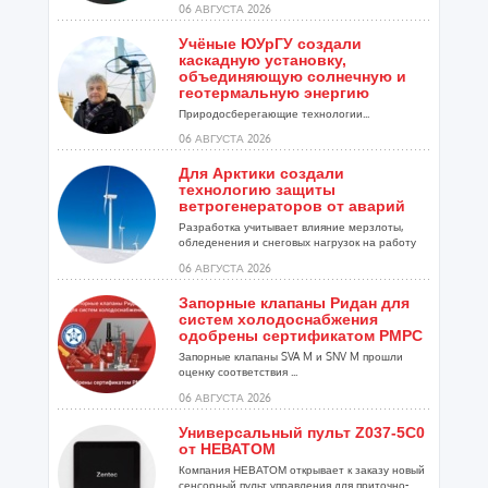
06 АВГУСТА 2026
Учёные ЮУрГУ создали
каскадную установку,
объединяющую солнечную и
геотермальную энергию
Природосберегающие технологии...
06 АВГУСТА 2026
Для Арктики создали
технологию защиты
ветрогенераторов от аварий
Разработка учитывает влияние мерзлоты,
обледенения и снеговых нагрузок на работу
установок...
06 АВГУСТА 2026
Запорные клапаны Ридан для
систем холодоснабжения
одобрены сертификатом РМРС
Запорные клапаны SVA M и SNV M прошли
оценку соответствия ...
06 АВГУСТА 2026
Универсальный пульт Z037-5C0
от НЕВАТОМ
Компания НЕВАТОМ открывает к заказу новый
сенсорный пульт управления для приточно-