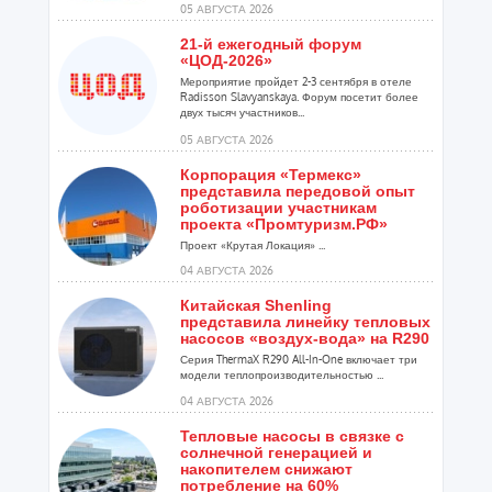
05 АВГУСТА 2026
21-й ежегодный форум
«ЦОД-2026»
Мероприятие пройдет 2-3 сентября в отеле
Radisson Slavyanskaya. Форум посетит более
двух тысяч участников...
05 АВГУСТА 2026
Корпорация «Термекс»
представила передовой опыт
роботизации участникам
проекта «Промтуризм.РФ»
Проект «Крутая Локация» ...
04 АВГУСТА 2026
Китайская Shenling
представила линейку тепловых
насосов «воздух-вода» на R290
Серия ThermaX R290 All-In-One включает три
модели теплопроизводительностью ...
04 АВГУСТА 2026
Тепловые насосы в связке с
солнечной генерацией и
накопителем снижают
потребление на 60%