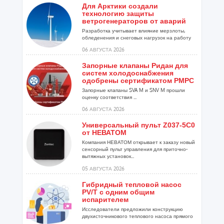
Для Арктики создали
технологию защиты
ветрогенераторов от аварий
Разработка учитывает влияние мерзлоты,
обледенения и снеговых нагрузок на работу
установок...
06 АВГУСТА 2026
Запорные клапаны Ридан для
систем холодоснабжения
одобрены сертификатом РМРС
Запорные клапаны SVA M и SNV M прошли
оценку соответствия ...
06 АВГУСТА 2026
Универсальный пульт Z037-5C0
от НЕВАТОМ
Компания НЕВАТОМ открывает к заказу новый
сенсорный пульт управления для приточно-
вытяжных установок...
05 АВГУСТА 2026
Гибридный тепловой насос
PV/T с одним общим
испарителем
Исследователи предложили конструкцию
двухисточникового теплового насоса прямого
расширения ...