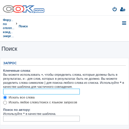
Форумы
по
Поиск
отоплению,
кондиционированию,
энергосбережению
Поиск
ЗАПРОС
Ключевые слова:
Вы можете использовать
+
, чтобы определить слова, которые должны быть в
результатах, и
-
для слов, которых в результатах быть не должно. Вы можете
разделить слова символом
|
для поиска любого слова из списка. Используйте
*
в
качестве шаблона для частичного совпадения.
Искать все слова
Искать любое слово/поиск с языком запросов
Поиск по автору:
Используйте * в качестве шаблона.