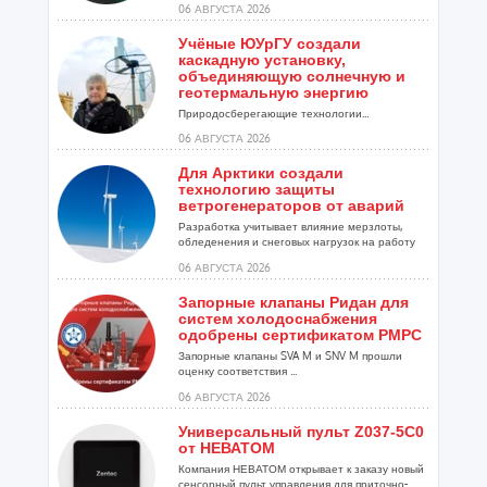
06 АВГУСТА 2026
Учёные ЮУрГУ создали
каскадную установку,
объединяющую солнечную и
геотермальную энергию
Природосберегающие технологии...
06 АВГУСТА 2026
Для Арктики создали
технологию защиты
ветрогенераторов от аварий
Разработка учитывает влияние мерзлоты,
обледенения и снеговых нагрузок на работу
установок...
06 АВГУСТА 2026
Запорные клапаны Ридан для
систем холодоснабжения
одобрены сертификатом РМРС
Запорные клапаны SVA M и SNV M прошли
оценку соответствия ...
06 АВГУСТА 2026
Универсальный пульт Z037-5C0
от НЕВАТОМ
Компания НЕВАТОМ открывает к заказу новый
сенсорный пульт управления для приточно-