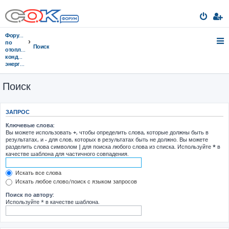
Форумы
по
Поиск
отоплению,
кондиционированию,
энергосбережению
Поиск
ЗАПРОС
Ключевые слова:
Вы можете использовать
+
, чтобы определить слова, которые должны быть в
результатах, и
-
для слов, которых в результатах быть не должно. Вы можете
разделить слова символом
|
для поиска любого слова из списка. Используйте
*
в
качестве шаблона для частичного совпадения.
Искать все слова
Искать любое слово/поиск с языком запросов
Поиск по автору:
Используйте * в качестве шаблона.