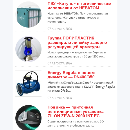
ПВУ «Катунь» в гигиеническом
исполнении от НЕВАТОМ
Новинка от НЕВАТОМ: Приточно-вытяжная
установка «Катунь» в гигиеническом
исполнении...
07 АВГУСТА 2026
Группа ПОЛИПЛАСТИК
расширила линейку запорно-
регулирующей арматуры
Новая продукция – задвижки шиберные в
диапазоне диаметров от 50 до 1200 мм...
07 АВГУСТА 2026
Energy Regula в новом
диаметре — DN400/350
«ЧелябинскСпецГражданСтрой» освоил новый
диаметр шарового крана КШЦПР Energy Regula
из стали 09Г2С...
07 АВГУСТА 2026
Новинка — приточная
вентиляционная установка
ZILON ZPW-N 2000 INT EC
Серия построена на вентиляторах с EC-
двигателями, что обеспечивает...