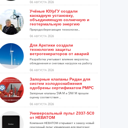
06 АВГУСТА 2026
Учёные ЮУрГУ создали
каскадную установку,
объединяющую солнечную и
геотермальную энергию
Природосберегающие технологии...
06 АВГУСТА 2026
Для Арктики создали
технологию защиты
ветрогенераторов от аварий
Разработка учитывает влияние мерзлоты,
обледенения и снеговых нагрузок на работу
установок...
06 АВГУСТА 2026
Запорные клапаны Ридан для
систем холодоснабжения
одобрены сертификатом РМРС
Запорные клапаны SVA M и SNV M прошли
оценку соответствия ...
06 АВГУСТА 2026
Универсальный пульт Z037-5C0
от НЕВАТОМ
Компания НЕВАТОМ открывает к заказу новый
сенсорный пульт управления для приточно-