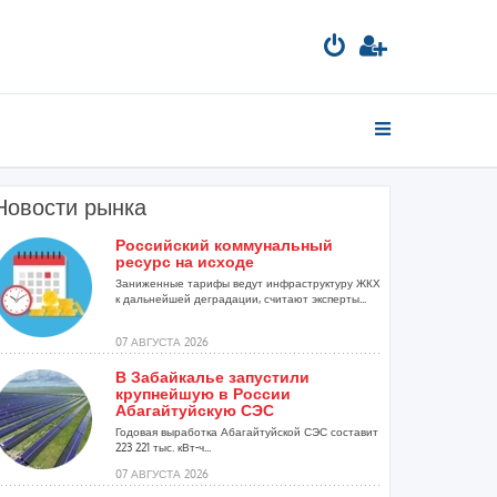
Новости рынка
Российский коммунальный
ресурс на исходе
Заниженные тарифы ведут инфраструктуру ЖКХ
к дальнейшей деградации, считают эксперты...
07 АВГУСТА 2026
В Забайкалье запустили
крупнейшую в России
Абагайтуйскую СЭС
Годовая выработка Абагайтуйской СЭС составит
223 221 тыс. кВт-ч...
07 АВГУСТА 2026