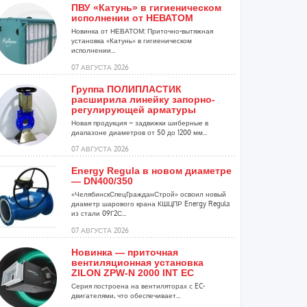
ПВУ «Катунь» в гигиеническом
исполнении от НЕВАТОМ
Новинка от НЕВАТОМ: Приточно-вытяжная
установка «Катунь» в гигиеническом
исполнении...
07 АВГУСТА 2026
Группа ПОЛИПЛАСТИК
расширила линейку запорно-
регулирующей арматуры
Новая продукция – задвижки шиберные в
диапазоне диаметров от 50 до 1200 мм...
07 АВГУСТА 2026
Energy Regula в новом диаметре
— DN400/350
«ЧелябинскСпецГражданСтрой» освоил новый
диаметр шарового крана КШЦПР Energy Regula
из стали 09Г2С...
07 АВГУСТА 2026
Новинка — приточная
вентиляционная установка
ZILON ZPW-N 2000 INT EC
Серия построена на вентиляторах с EC-
двигателями, что обеспечивает...