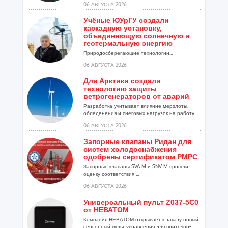
06 АВГУСТА 2026
Учёные ЮУрГУ создали
каскадную установку,
объединяющую солнечную и
геотермальную энергию
Природосберегающие технологии...
06 АВГУСТА 2026
Для Арктики создали
технологию защиты
ветрогенераторов от аварий
Разработка учитывает влияние мерзлоты,
обледенения и снеговых нагрузок на работу
установок...
06 АВГУСТА 2026
Запорные клапаны Ридан для
систем холодоснабжения
одобрены сертификатом РМРС
Запорные клапаны SVA M и SNV M прошли
оценку соответствия ...
06 АВГУСТА 2026
Универсальный пульт Z037-5C0
от НЕВАТОМ
Компания НЕВАТОМ открывает к заказу новый
сенсорный пульт управления для приточно-