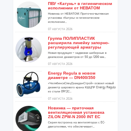
ПВУ «Катунь» в гигиеническом
исполнении от НЕВАТОМ
Новинка от НЕВАТОМ: Приточно-вытяжная
установка «Катунь» в гигиеническом
исполнении...
07 АВГУСТА 2026
Группа ПОЛИПЛАСТИК
расширила линейку запорно-
регулирующей арматуры
Новая продукция – задвижки шиберные в
диапазоне диаметров от 50 до 1200 мм...
07 АВГУСТА 2026
Energy Regula в новом
диаметре — DN400/350
«ЧелябинскСпецГражданСтрой» освоил новый
диаметр шарового крана КШЦПР Energy Regula
из стали 09Г2С...
07 АВГУСТА 2026
Новинка — приточная
вентиляционная установка
ZILON ZPW-N 2000 INT EC
Серия построена на вентиляторах с EC-
двигателями, что обеспечивает...