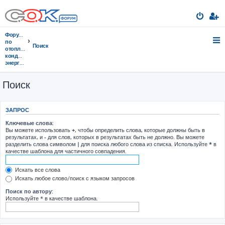
Форумы
по
Поиск
отоплению,
кондиционированию,
энергосбережению
Поиск
ЗАПРОС
Ключевые слова:
Вы можете использовать
+
, чтобы определить слова, которые должны быть в
результатах, и
-
для слов, которых в результатах быть не должно. Вы можете
разделить слова символом
|
для поиска любого слова из списка. Используйте
*
в
качестве шаблона для частичного совпадения.
Искать все слова
Искать любое слово/поиск с языком запросов
Поиск по автору:
Используйте * в качестве шаблона.