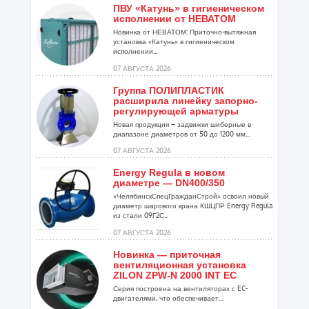
ПВУ «Катунь» в гигиеническом
исполнении от НЕВАТОМ
Новинка от НЕВАТОМ: Приточно-вытяжная
установка «Катунь» в гигиеническом
исполнении...
07 АВГУСТА 2026
Группа ПОЛИПЛАСТИК
расширила линейку запорно-
регулирующей арматуры
Новая продукция – задвижки шиберные в
диапазоне диаметров от 50 до 1200 мм...
07 АВГУСТА 2026
Energy Regula в новом
диаметре — DN400/350
«ЧелябинскСпецГражданСтрой» освоил новый
диаметр шарового крана КШЦПР Energy Regula
из стали 09Г2С...
07 АВГУСТА 2026
Новинка — приточная
вентиляционная установка
ZILON ZPW-N 2000 INT EC
Серия построена на вентиляторах с EC-
двигателями, что обеспечивает...