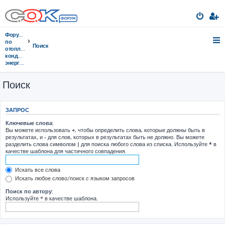
Форумы
по
Поиск
отоплению,
кондиционированию,
энергосбережению
Поиск
ЗАПРОС
Ключевые слова:
Вы можете использовать
+
, чтобы определить слова, которые должны быть в
результатах, и
-
для слов, которых в результатах быть не должно. Вы можете
разделить слова символом
|
для поиска любого слова из списка. Используйте
*
в
качестве шаблона для частичного совпадения.
Искать все слова
Искать любое слово/поиск с языком запросов
Поиск по автору:
Используйте * в качестве шаблона.