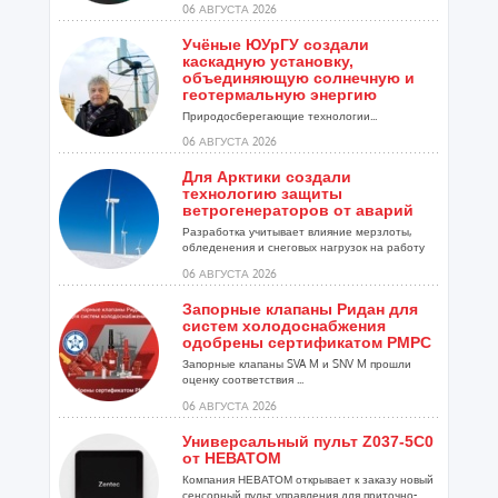
06 АВГУСТА 2026
Учёные ЮУрГУ создали
каскадную установку,
объединяющую солнечную и
геотермальную энергию
Природосберегающие технологии...
06 АВГУСТА 2026
Для Арктики создали
технологию защиты
ветрогенераторов от аварий
Разработка учитывает влияние мерзлоты,
обледенения и снеговых нагрузок на работу
установок...
06 АВГУСТА 2026
Запорные клапаны Ридан для
систем холодоснабжения
одобрены сертификатом РМРС
Запорные клапаны SVA M и SNV M прошли
оценку соответствия ...
06 АВГУСТА 2026
Универсальный пульт Z037-5C0
от НЕВАТОМ
Компания НЕВАТОМ открывает к заказу новый
сенсорный пульт управления для приточно-