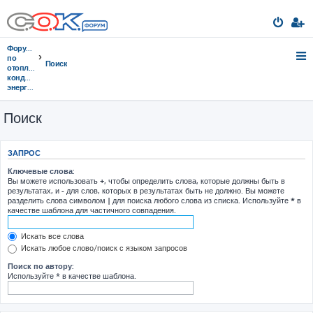
Форумы
по
Поиск
отоплению,
кондиционированию,
энергосбережению
Поиск
ЗАПРОС
Ключевые слова:
Вы можете использовать
+
, чтобы определить слова, которые должны быть в
результатах, и
-
для слов, которых в результатах быть не должно. Вы можете
разделить слова символом
|
для поиска любого слова из списка. Используйте
*
в
качестве шаблона для частичного совпадения.
Искать все слова
Искать любое слово/поиск с языком запросов
Поиск по автору:
Используйте * в качестве шаблона.