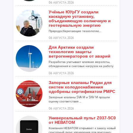
06 АВГУСТА 2026
Учёные ЮУрГУ создали
каскадную установку,
объединяющую солнечную и
геотермальную энергию
Природосберегающие технологии...
06 АВГУСТА 2026
Для Арктики создали
технологию защиты
ветрогенераторов от аварий
Разработка учитывает влияние мерзлоты,
обледенения и снеговых нагрузок на работу
установок...
06 АВГУСТА 2026
Запорные клапаны Ридан для
систем холодоснабжения
одобрены сертификатом РМРС
Запорные клапаны SVA M и SNV M прошли
оценку соответствия ...
06 АВГУСТА 2026
Универсальный пульт Z037-5C0
от НЕВАТОМ
Компания НЕВАТОМ открывает к заказу новый
сенсорный пульт управления для приточно-