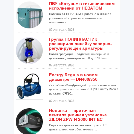
ПВУ «Катунь» в гигиеническом
исполнении от НЕВАТОМ
Новинка от НЕВАТОМ: Приточно-вытяжная
установка «Катунь» в гигиеническом
исполнении...
07 АВГУСТА 2026
Группа ПОЛИПЛАСТИК
расширила линейку запорно-
регулирующей арматуры
Новая продукция – задвижки шиберные в
диапазоне диаметров от 50 до 1200 мм...
07 АВГУСТА 2026
Energy Regula в новом
диаметре — DN400/350
«ЧелябинскСпецГражданСтрой» освоил новый
диаметр шарового крана КШЦПР Energy Regula
из стали 09Г2С...
07 АВГУСТА 2026
Новинка — приточная
вентиляционная установка
ZILON ZPW-N 2000 INT EC
Серия построена на вентиляторах с EC-
двигателями, что обеспечивает...