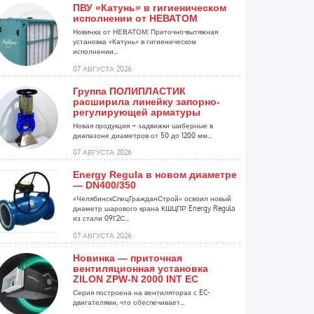
ПВУ «Катунь» в гигиеническом
исполнении от НЕВАТОМ
Новинка от НЕВАТОМ: Приточно-вытяжная
установка «Катунь» в гигиеническом
исполнении...
07 АВГУСТА 2026
Группа ПОЛИПЛАСТИК
расширила линейку запорно-
регулирующей арматуры
Новая продукция – задвижки шиберные в
диапазоне диаметров от 50 до 1200 мм...
07 АВГУСТА 2026
Energy Regula в новом диаметре
— DN400/350
«ЧелябинскСпецГражданСтрой» освоил новый
диаметр шарового крана КШЦПР Energy Regula
из стали 09Г2С...
07 АВГУСТА 2026
Новинка — приточная
вентиляционная установка
ZILON ZPW-N 2000 INT EC
Серия построена на вентиляторах с EC-
двигателями, что обеспечивает...