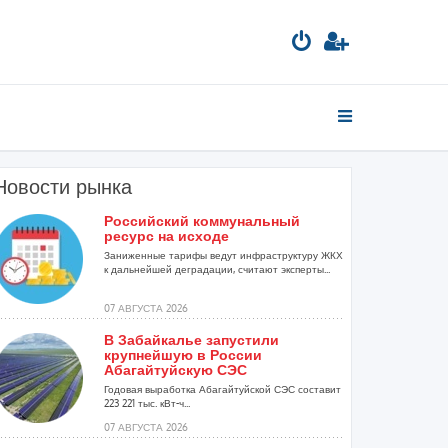
Новости рынка
Российский коммунальный
ресурс на исходе
Заниженные тарифы ведут инфраструктуру ЖКХ
к дальнейшей деградации, считают эксперты...
07 АВГУСТА 2026
В Забайкалье запустили
крупнейшую в России
Абагайтуйскую СЭС
Годовая выработка Абагайтуйской СЭС составит
223 221 тыс. кВт-ч...
07 АВГУСТА 2026