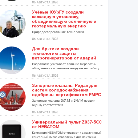
06 АВГУСТА 2026
Учёные ЮУрГУ создали
каскадную установку,
объединяющую солнечную и
геотермальную энергию
Природосберегающие технологии...
06 АВГУСТА 2026
Для Арктики создали
технологию защиты
ветрогенераторов от аварий
Разработка учитывает влияние мерзлоты,
обледенения и снеговых нагрузок на работу
установок...
06 АВГУСТА 2026
Запорные клапаны Ридан для
систем холодоснабжения
одобрены сертификатом РМРС
Запорные клапаны SVA M и SNV M прошли
оценку соответствия ...
06 АВГУСТА 2026
Универсальный пульт Z037-5C0
от НЕВАТОМ
Компания НЕВАТОМ открывает к заказу новый
сенсорный пульт управления для приточно-