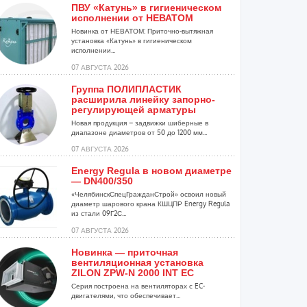
ПВУ «Катунь» в гигиеническом
исполнении от НЕВАТОМ
Новинка от НЕВАТОМ: Приточно-вытяжная
установка «Катунь» в гигиеническом
исполнении...
07 АВГУСТА 2026
Группа ПОЛИПЛАСТИК
расширила линейку запорно-
регулирующей арматуры
Новая продукция – задвижки шиберные в
диапазоне диаметров от 50 до 1200 мм...
07 АВГУСТА 2026
Energy Regula в новом диаметре
— DN400/350
«ЧелябинскСпецГражданСтрой» освоил новый
диаметр шарового крана КШЦПР Energy Regula
из стали 09Г2С...
07 АВГУСТА 2026
Новинка — приточная
вентиляционная установка
ZILON ZPW-N 2000 INT EC
Серия построена на вентиляторах с EC-
двигателями, что обеспечивает...