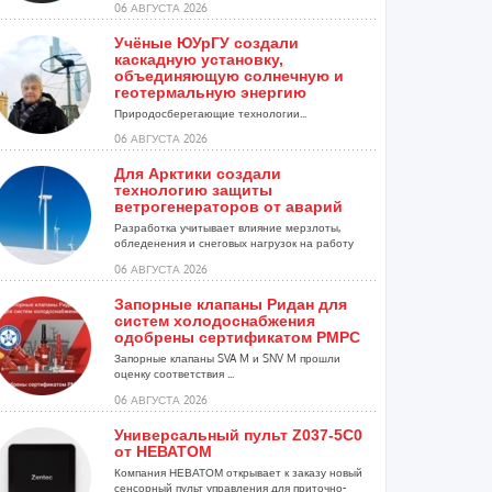
06 АВГУСТА 2026
Учёные ЮУрГУ создали
каскадную установку,
объединяющую солнечную и
геотермальную энергию
Природосберегающие технологии...
06 АВГУСТА 2026
Для Арктики создали
технологию защиты
ветрогенераторов от аварий
Разработка учитывает влияние мерзлоты,
обледенения и снеговых нагрузок на работу
установок...
06 АВГУСТА 2026
Запорные клапаны Ридан для
систем холодоснабжения
одобрены сертификатом РМРС
Запорные клапаны SVA M и SNV M прошли
оценку соответствия ...
06 АВГУСТА 2026
Универсальный пульт Z037-5C0
от НЕВАТОМ
Компания НЕВАТОМ открывает к заказу новый
сенсорный пульт управления для приточно-