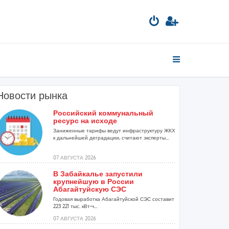
Новости рынка
Российский коммунальный
ресурс на исходе
Заниженные тарифы ведут инфраструктуру ЖКХ
к дальнейшей деградации, считают эксперты...
07 АВГУСТА 2026
В Забайкалье запустили
крупнейшую в России
Абагайтуйскую СЭС
Годовая выработка Абагайтуйской СЭС составит
223 221 тыс. кВт-ч...
07 АВГУСТА 2026