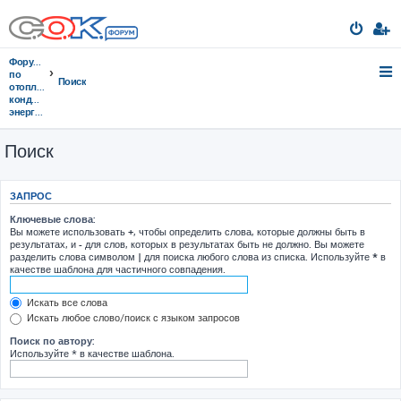
Форумы
по
Поиск
отоплению,
кондиционированию,
энергосбережению
Поиск
ЗАПРОС
Ключевые слова:
Вы можете использовать
+
, чтобы определить слова, которые должны быть в
результатах, и
-
для слов, которых в результатах быть не должно. Вы можете
разделить слова символом
|
для поиска любого слова из списка. Используйте
*
в
качестве шаблона для частичного совпадения.
Искать все слова
Искать любое слово/поиск с языком запросов
Поиск по автору:
Используйте * в качестве шаблона.