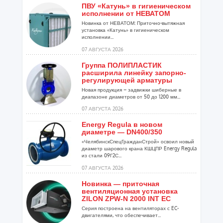
ПВУ «Катунь» в гигиеническом
исполнении от НЕВАТОМ
Новинка от НЕВАТОМ: Приточно-вытяжная
установка «Катунь» в гигиеническом
исполнении...
07 АВГУСТА 2026
Группа ПОЛИПЛАСТИК
расширила линейку запорно-
регулирующей арматуры
Новая продукция – задвижки шиберные в
диапазоне диаметров от 50 до 1200 мм...
07 АВГУСТА 2026
Energy Regula в новом
диаметре — DN400/350
«ЧелябинскСпецГражданСтрой» освоил новый
диаметр шарового крана КШЦПР Energy Regula
из стали 09Г2С...
07 АВГУСТА 2026
Новинка — приточная
вентиляционная установка
ZILON ZPW-N 2000 INT EC
Серия построена на вентиляторах с EC-
двигателями, что обеспечивает...