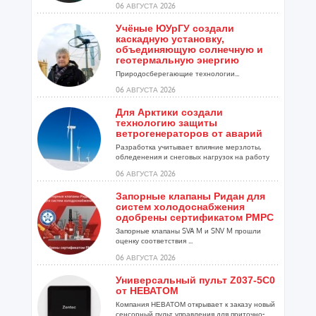
06 АВГУСТА 2026
Учёные ЮУрГУ создали
каскадную установку,
объединяющую солнечную и
геотермальную энергию
Природосберегающие технологии...
06 АВГУСТА 2026
Для Арктики создали
технологию защиты
ветрогенераторов от аварий
Разработка учитывает влияние мерзлоты,
обледенения и снеговых нагрузок на работу
установок...
06 АВГУСТА 2026
Запорные клапаны Ридан для
систем холодоснабжения
одобрены сертификатом РМРС
Запорные клапаны SVA M и SNV M прошли
оценку соответствия ...
06 АВГУСТА 2026
Универсальный пульт Z037-5C0
от НЕВАТОМ
Компания НЕВАТОМ открывает к заказу новый
сенсорный пульт управления для приточно-