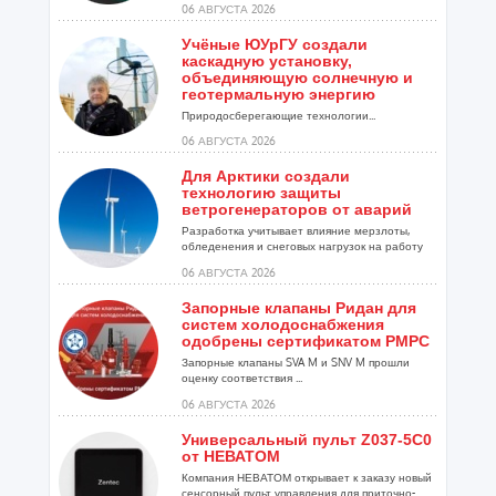
06 АВГУСТА 2026
Учёные ЮУрГУ создали
каскадную установку,
объединяющую солнечную и
геотермальную энергию
Природосберегающие технологии...
06 АВГУСТА 2026
Для Арктики создали
технологию защиты
ветрогенераторов от аварий
Разработка учитывает влияние мерзлоты,
обледенения и снеговых нагрузок на работу
установок...
06 АВГУСТА 2026
Запорные клапаны Ридан для
систем холодоснабжения
одобрены сертификатом РМРС
Запорные клапаны SVA M и SNV M прошли
оценку соответствия ...
06 АВГУСТА 2026
Универсальный пульт Z037-5C0
от НЕВАТОМ
Компания НЕВАТОМ открывает к заказу новый
сенсорный пульт управления для приточно-