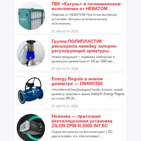
ПВУ «Катунь» в гигиеническом
исполнении от НЕВАТОМ
Новинка от НЕВАТОМ: Приточно-вытяжная
установка «Катунь» в гигиеническом
исполнении...
07 АВГУСТА 2026
Группа ПОЛИПЛАСТИК
расширила линейку запорно-
регулирующей арматуры
Новая продукция – задвижки шиберные в
диапазоне диаметров от 50 до 1200 мм...
07 АВГУСТА 2026
Energy Regula в новом
диаметре — DN400/350
«ЧелябинскСпецГражданСтрой» освоил новый
диаметр шарового крана КШЦПР Energy Regula
из стали 09Г2С...
07 АВГУСТА 2026
Новинка — приточная
вентиляционная установка
ZILON ZPW-N 2000 INT EC
Серия построена на вентиляторах с EC-
двигателями, что обеспечивает...