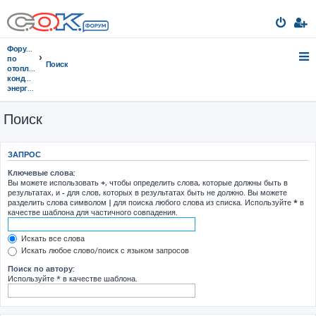
Форумы
по
Поиск
отоплению,
кондиционированию,
энергосбережению
Поиск
ЗАПРОС
Ключевые слова:
Вы можете использовать
+
, чтобы определить слова, которые должны быть в
результатах, и
-
для слов, которых в результатах быть не должно. Вы можете
разделить слова символом
|
для поиска любого слова из списка. Используйте
*
в
качестве шаблона для частичного совпадения.
Искать все слова
Искать любое слово/поиск с языком запросов
Поиск по автору:
Используйте * в качестве шаблона.