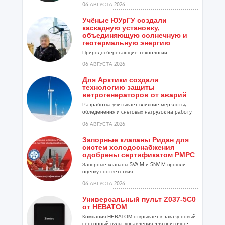
06 АВГУСТА 2026
Учёные ЮУрГУ создали
каскадную установку,
объединяющую солнечную и
геотермальную энергию
Природосберегающие технологии...
06 АВГУСТА 2026
Для Арктики создали
технологию защиты
ветрогенераторов от аварий
Разработка учитывает влияние мерзлоты,
обледенения и снеговых нагрузок на работу
установок...
06 АВГУСТА 2026
Запорные клапаны Ридан для
систем холодоснабжения
одобрены сертификатом РМРС
Запорные клапаны SVA M и SNV M прошли
оценку соответствия ...
06 АВГУСТА 2026
Универсальный пульт Z037-5C0
от НЕВАТОМ
Компания НЕВАТОМ открывает к заказу новый
сенсорный пульт управления для приточно-