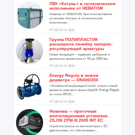
ПВУ «Катунь» в гигиеническом
исполнении от НЕВАТОМ
Новинка от НЕВАТОМ: Приточно-вытяжная
установка «Катунь» в гигиеническом
исполнении...
07 АВГУСТА 2026
Группа ПОЛИПЛАСТИК
расширила линейку запорно-
регулирующей арматуры
Новая продукция – задвижки шиберные в
диапазоне диаметров от 50 до 1200 мм...
07 АВГУСТА 2026
Energy Regula в новом
диаметре — DN400/350
«ЧелябинскСпецГражданСтрой» освоил новый
диаметр шарового крана КШЦПР Energy Regula
из стали 09Г2С...
07 АВГУСТА 2026
Новинка — приточная
вентиляционная установка
ZILON ZPW-N 2000 INT EC
Серия построена на вентиляторах с EC-
двигателями, что обеспечивает...