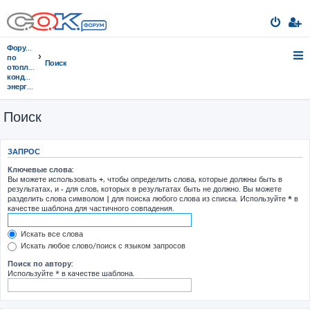
Форумы
по
Поиск
отоплению,
кондиционированию,
энергосбережению
Поиск
ЗАПРОС
Ключевые слова:
Вы можете использовать
+
, чтобы определить слова, которые должны быть в
результатах, и
-
для слов, которых в результатах быть не должно. Вы можете
разделить слова символом
|
для поиска любого слова из списка. Используйте
*
в
качестве шаблона для частичного совпадения.
Искать все слова
Искать любое слово/поиск с языком запросов
Поиск по автору:
Используйте * в качестве шаблона.