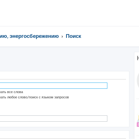
ию, энергосбережению
Поиск
ать все слова
ать любое слово/поиск с языком запросов