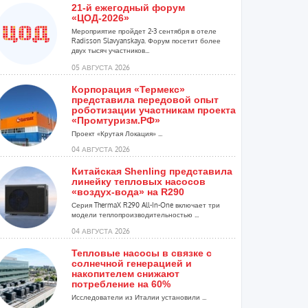
21-й ежегодный форум
«ЦОД-2026»
Мероприятие пройдет 2-3 сентября в отеле
Radisson Slavyanskaya. Форум посетит более
двух тысяч участников...
05 АВГУСТА 2026
Корпорация «Термекс»
представила передовой опыт
роботизации участникам проекта
«Промтуризм.РФ»
Проект «Крутая Локация» ...
04 АВГУСТА 2026
Китайская Shenling представила
линейку тепловых насосов
«воздух-вода» на R290
Серия ThermaX R290 All-In-One включает три
модели теплопроизводительностью ...
04 АВГУСТА 2026
Тепловые насосы в связке с
солнечной генерацией и
накопителем снижают
потребление на 60%
Исследователи из Италии установили ...