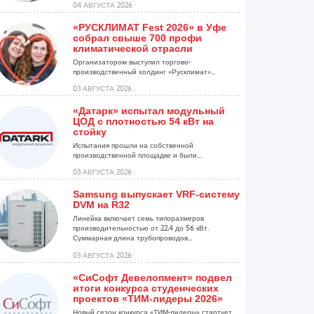
04 АВГУСТА 2026
«РУСКЛИМАТ Fest 2026» в Уфе
собрал свыше 700 профи
климатической отрасли
Организатором выступил торгово-
производственный холдинг «Русклимат»...
03 АВГУСТА 2026
«Датарк» испытал модульный
ЦОД с плотностью 54 кВт на
стойку
Испытания прошли на собственной
производственной площадке и были...
03 АВГУСТА 2026
Samsung выпускает VRF-систему
DVM на R32
Линейка включает семь типоразмеров
производительностью от 22,4 до 56 кВт.
Суммарная длина трубопроводов...
03 АВГУСТА 2026
«СиСофт Девелопмент» подвел
итоги конкурса студенческих
проектов «ТИМ-лидеры 2026»
Новый сезон конкурса «ТИМ-лидеры» стартует