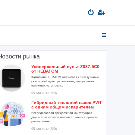
Новости рынка
Универсальный пульт Z037-5C0
от НЕВАТОМ
Компания НЕВАТОМ открывает к заказу новый
сенсорный пульт управления для приточно-
вытяжных установок...
05 АВГУСТА 2026
Гибридный тепловой насос PV/T
с одним общим испарителем
Исследователи предложили конструкцию
двухисточникового теплового насоса прямого
расширения ...
05 АВГУСТА 2026