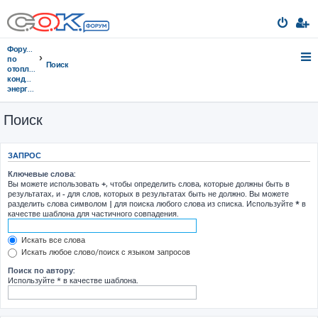
Форумы
по
Поиск
отоплению,
кондиционированию,
энергосбережению
Поиск
ЗАПРОС
Ключевые слова:
Вы можете использовать
+
, чтобы определить слова, которые должны быть в
результатах, и
-
для слов, которых в результатах быть не должно. Вы можете
разделить слова символом
|
для поиска любого слова из списка. Используйте
*
в
качестве шаблона для частичного совпадения.
Искать все слова
Искать любое слово/поиск с языком запросов
Поиск по автору:
Используйте * в качестве шаблона.