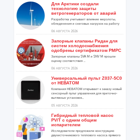
Для Арктики создали
технологию защиты
ветрогенераторов от аварий
Разработка учитывает влияние мерзлоты,
обледенения и снеговых нагрузок на работу
установок...
06 АВГУСТА 2026
Запорные клапаны Ридан для
систем холодоснабжения
одобрены сертификатом РМРС
Запорные клапаны SVA M и SNV M прошли
оценку соответствия ...
06 АВГУСТА 2026
Универсальный пульт Z037-5C0
от НЕВАТОМ
Компания НЕВАТОМ открывает к заказу новый
сенсорный пульт управления для приточно-
вытяжных установок...
05 АВГУСТА 2026
Гибридный тепловой насос
PV/T с одним общим
испарителем
Исследователи предложили конструкцию
двухисточникового теплового насоса прямого
расширения ...