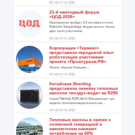
05 АВГУСТА 2026
21-й ежегодный форум
«ЦОД-2026»
Мероприятие пройдет 2-3 сентября в отеле
Radisson Slavyanskaya. Форум посетит более
двух тысяч участников...
05 АВГУСТА 2026
Корпорация «Термекс»
представила передовой опыт
роботизации участникам
проекта «Промтуризм.РФ»
Проект «Крутая Локация» ...
04 АВГУСТА 2026
Китайская Shenling
представила линейку тепловых
насосов «воздух-вода» на R290
Серия ThermaX R290 All-In-One включает три
модели теплопроизводительностью ...
04 АВГУСТА 2026
Тепловые насосы в связке с
солнечной генерацией и
накопителем снижают
потребление на 60%