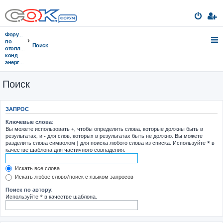
Форумы
по
Поиск
отоплению,
кондиционированию,
энергосбережению
Поиск
ЗАПРОС
Ключевые слова:
Вы можете использовать
+
, чтобы определить слова, которые должны быть в
результатах, и
-
для слов, которых в результатах быть не должно. Вы можете
разделить слова символом
|
для поиска любого слова из списка. Используйте
*
в
качестве шаблона для частичного совпадения.
Искать все слова
Искать любое слово/поиск с языком запросов
Поиск по автору:
Используйте * в качестве шаблона.