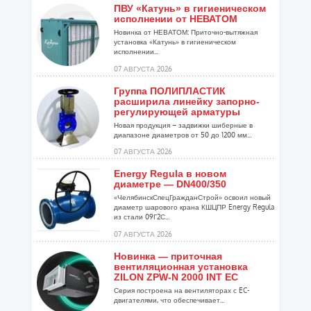
ПВУ «Катунь» в гигиеническом
исполнении от НЕВАТОМ
Новинка от НЕВАТОМ: Приточно-вытяжная
установка «Катунь» в гигиеническом
исполнении...
07 АВГУСТА 2026
Группа ПОЛИПЛАСТИК
расширила линейку запорно-
регулирующей арматуры
Новая продукция – задвижки шиберные в
диапазоне диаметров от 50 до 1200 мм...
07 АВГУСТА 2026
Energy Regula в новом
диаметре — DN400/350
«ЧелябинскСпецГражданСтрой» освоил новый
диаметр шарового крана КШЦПР Energy Regula
из стали 09Г2С...
07 АВГУСТА 2026
Новинка — приточная
вентиляционная установка
ZILON ZPW-N 2000 INT EC
Серия построена на вентиляторах с EC-
двигателями, что обеспечивает...