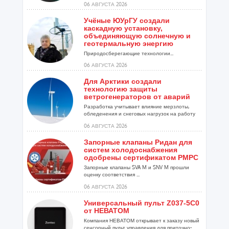
06 АВГУСТА 2026
Учёные ЮУрГУ создали
каскадную установку,
объединяющую солнечную и
геотермальную энергию
Природосберегающие технологии...
06 АВГУСТА 2026
Для Арктики создали
технологию защиты
ветрогенераторов от аварий
Разработка учитывает влияние мерзлоты,
обледенения и снеговых нагрузок на работу
установок...
06 АВГУСТА 2026
Запорные клапаны Ридан для
систем холодоснабжения
одобрены сертификатом РМРС
Запорные клапаны SVA M и SNV M прошли
оценку соответствия ...
06 АВГУСТА 2026
Универсальный пульт Z037-5C0
от НЕВАТОМ
Компания НЕВАТОМ открывает к заказу новый
сенсорный пульт управления для приточно-