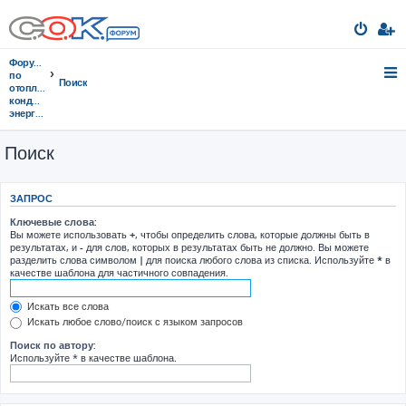
Форумы
по
Поиск
отоплению,
кондиционированию,
энергосбережению
Поиск
ЗАПРОС
Ключевые слова:
Вы можете использовать
+
, чтобы определить слова, которые должны быть в
результатах, и
-
для слов, которых в результатах быть не должно. Вы можете
разделить слова символом
|
для поиска любого слова из списка. Используйте
*
в
качестве шаблона для частичного совпадения.
Искать все слова
Искать любое слово/поиск с языком запросов
Поиск по автору:
Используйте * в качестве шаблона.