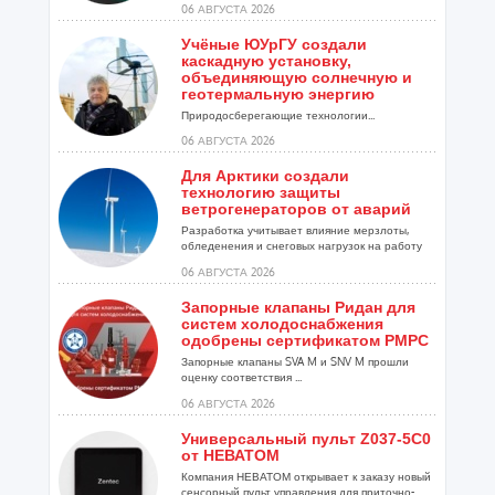
06 АВГУСТА 2026
Учёные ЮУрГУ создали
каскадную установку,
объединяющую солнечную и
геотермальную энергию
Природосберегающие технологии...
06 АВГУСТА 2026
Для Арктики создали
технологию защиты
ветрогенераторов от аварий
Разработка учитывает влияние мерзлоты,
обледенения и снеговых нагрузок на работу
установок...
06 АВГУСТА 2026
Запорные клапаны Ридан для
систем холодоснабжения
одобрены сертификатом РМРС
Запорные клапаны SVA M и SNV M прошли
оценку соответствия ...
06 АВГУСТА 2026
Универсальный пульт Z037-5C0
от НЕВАТОМ
Компания НЕВАТОМ открывает к заказу новый
сенсорный пульт управления для приточно-