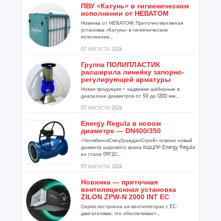
ПВУ «Катунь» в гигиеническом
исполнении от НЕВАТОМ
Новинка от НЕВАТОМ: Приточно-вытяжная
установка «Катунь» в гигиеническом
исполнении...
07 АВГУСТА 2026
Группа ПОЛИПЛАСТИК
расширила линейку запорно-
регулирующей арматуры
Новая продукция – задвижки шиберные в
диапазоне диаметров от 50 до 1200 мм...
07 АВГУСТА 2026
Energy Regula в новом
диаметре — DN400/350
«ЧелябинскСпецГражданСтрой» освоил новый
диаметр шарового крана КШЦПР Energy Regula
из стали 09Г2С...
07 АВГУСТА 2026
Новинка — приточная
вентиляционная установка
ZILON ZPW-N 2000 INT EC
Серия построена на вентиляторах с EC-
двигателями, что обеспечивает...