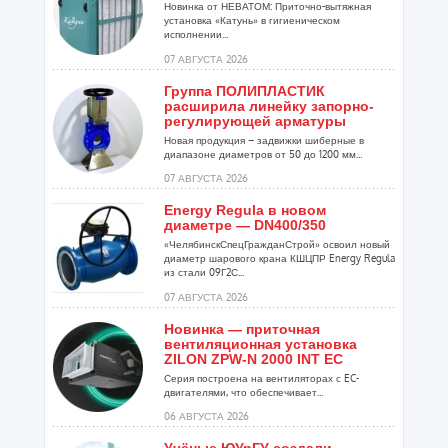
Новинка от НЕВАТОМ: Приточно-вытяжная
установка «Катунь» в гигиеническом
исполнении...
07 АВГУСТА 2026
Группа ПОЛИПЛАСТИК
расширила линейку запорно-
регулирующей арматуры
Новая продукция – задвижки шиберные в
диапазоне диаметров от 50 до 1200 мм...
07 АВГУСТА 2026
Energy Regula в новом
диаметре — DN400/350
«ЧелябинскСпецГражданСтрой» освоил новый
диаметр шарового крана КШЦПР Energy Regula
из стали 09Г2С...
07 АВГУСТА 2026
Новинка — приточная
вентиляционная установка
ZILON ZPW-N 2000 INT EC
Серия построена на вентиляторах с EC-
двигателями, что обеспечивает...
06 АВГУСТА 2026