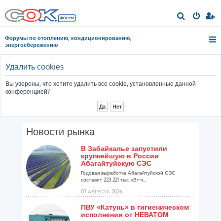
П
о
Форумы по отоплению, кондиционированию,
и
энергосбережению
с
к
Удалить cookies
Вы уверены, что хотите удалить все cookie, установленные данной
конференцией?
Новости рынка
В Забайкалье запустили
крупнейшую в России
Абагайтуйскую СЭС
Годовая выработка Абагайтуйской СЭС
составит 223 221 тыс. кВт-ч...
07 АВГУСТА 2026
ПВУ «Катунь» в гигиеническом
исполнении от НЕВАТОМ