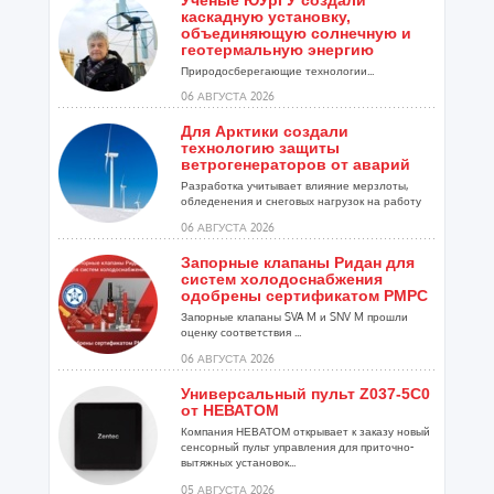
Учёные ЮУрГУ создали
каскадную установку,
объединяющую солнечную и
геотермальную энергию
Природосберегающие технологии...
06 АВГУСТА 2026
Для Арктики создали
технологию защиты
ветрогенераторов от аварий
Разработка учитывает влияние мерзлоты,
обледенения и снеговых нагрузок на работу
установок...
06 АВГУСТА 2026
Запорные клапаны Ридан для
систем холодоснабжения
одобрены сертификатом РМРС
Запорные клапаны SVA M и SNV M прошли
оценку соответствия ...
06 АВГУСТА 2026
Универсальный пульт Z037-5C0
от НЕВАТОМ
Компания НЕВАТОМ открывает к заказу новый
сенсорный пульт управления для приточно-
вытяжных установок...
05 АВГУСТА 2026