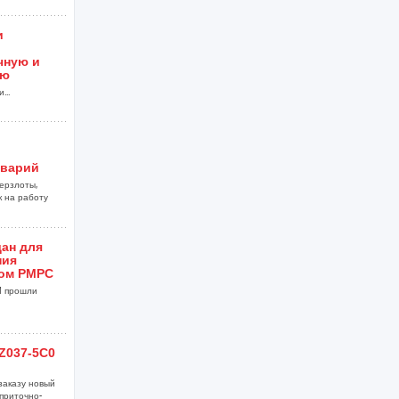
и
чную и
ию
...
аварий
ерзлоты,
к на работу
ан для
ния
ом РМРС
M прошли
Z037-5C0
заказу новый
приточно-