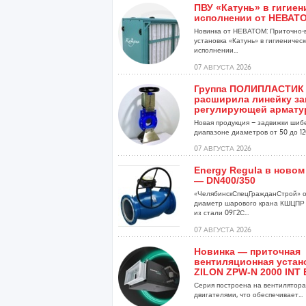
ПВУ «Катунь» в гигие
исполнении от НЕВАТ
Новинка от НЕВАТОМ: Приточно-
установка «Катунь» в гигиеничес
исполнении...
07 АВГУСТА 2026
Группа ПОЛИПЛАСТИК
расширила линейку за
регулирующей армат
Новая продукция – задвижки шиб
диапазоне диаметров от 50 до 120
07 АВГУСТА 2026
Energy Regula в новом
— DN400/350
«ЧелябинскСпецГражданСтрой» о
диаметр шарового крана КШЦПР 
из стали 09Г2С...
07 АВГУСТА 2026
Новинка — приточная
вентиляционная устан
ZILON ZPW-N 2000 INT 
Серия построена на вентиляторах
двигателями, что обеспечивает...