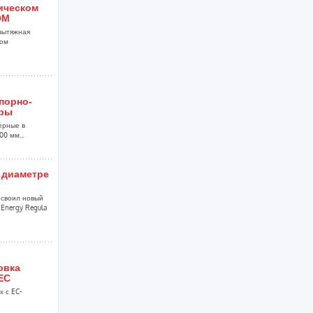
ническом
ОМ
вытяжная
ком
порно-
уры
ерные в
0 мм...
 диаметре
своил новый
Energy Regula
овка
EC
 с EC-