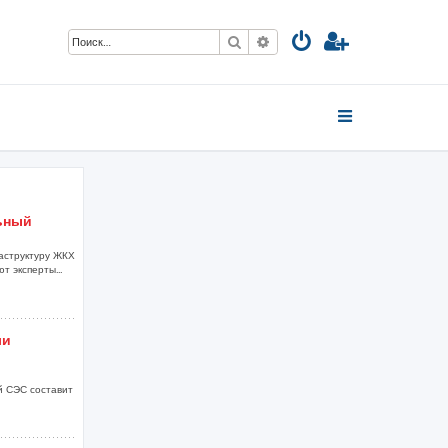
Поиск
Расширенный поиск
ьный
аструктуру ЖКХ
т эксперты...
ли
й СЭС составит