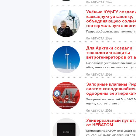
06 АВГУСТА 2026
Учёные ЮУрГУ создал
каскадную установку,
объединяющую солне
геотермальную энерг
Природосберегающие технологии
06 АВГУСТА 2026
Для Арктики создали
технологию защиты
ветрогенераторов от 
Разработка учитывает влияние м
обледенения и снеговых нагрузо
установок...
06 АВГУСТА 2026
Запорные клапаны Рид
систем холодоснабже
одобрены сертификат
Запорные клапаны SVA M и SNV 
оценку соответствия ...
06 АВГУСТА 2026
Универсальный пульт 
от НЕВАТОМ
Компания НЕВАТОМ открывает к 
сенсорный пульт управления для 