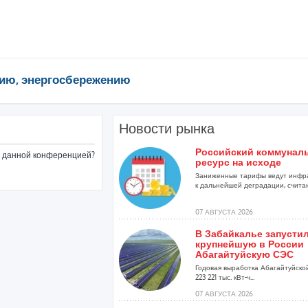
ию, энергосбережению
Новости рынка
Российский коммунал
ые данной конференцией?
ресурс на исходе
Заниженные тарифы ведут инфр
к дальнейшей деградации, считаю
07 АВГУСТА 2026
В Забайкалье запусти
крупнейшую в России
Абагайтуйскую СЭС
Годовая выработка Абагайтуйско
223 221 тыс. кВт-ч...
07 АВГУСТА 2026