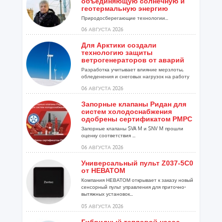
объединяющую солнечную и
геотермальную энергию
Природосберегающие технологии...
06 АВГУСТА 2026
Для Арктики создали
технологию защиты
ветрогенераторов от аварий
Разработка учитывает влияние мерзлоты,
обледенения и снеговых нагрузок на работу
установок...
06 АВГУСТА 2026
Запорные клапаны Ридан для
систем холодоснабжения
одобрены сертификатом РМРС
Запорные клапаны SVA M и SNV M прошли
оценку соответствия ...
06 АВГУСТА 2026
Универсальный пульт Z037-5C0
от НЕВАТОМ
Компания НЕВАТОМ открывает к заказу новый
сенсорный пульт управления для приточно-
вытяжных установок...
05 АВГУСТА 2026