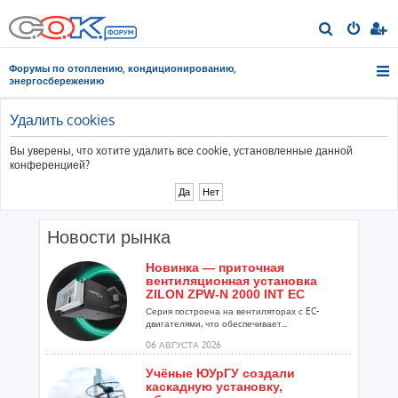
П
о
Форумы по отоплению, кондиционированию,
и
энергосбережению
с
к
Удалить cookies
Вы уверены, что хотите удалить все cookie, установленные данной
конференцией?
Новости рынка
Новинка — приточная
вентиляционная установка
ZILON ZPW-N 2000 INT EC
Серия построена на вентиляторах с EC-
двигателями, что обеспечивает...
06 АВГУСТА 2026
Учёные ЮУрГУ создали
каскадную установку,