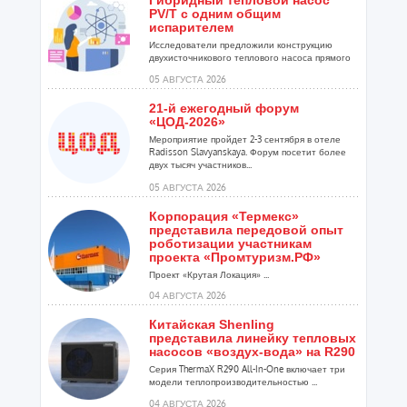
Гибридный тепловой насос
PV/T с одним общим
испарителем
Исследователи предложили конструкцию
двухисточникового теплового насоса прямого
расширения ...
05 АВГУСТА 2026
21-й ежегодный форум
«ЦОД-2026»
Мероприятие пройдет 2-3 сентября в отеле
Radisson Slavyanskaya. Форум посетит более
двух тысяч участников...
05 АВГУСТА 2026
Корпорация «Термекс»
представила передовой опыт
роботизации участникам
проекта «Промтуризм.РФ»
Проект «Крутая Локация» ...
04 АВГУСТА 2026
Китайская Shenling
представила линейку тепловых
насосов «воздух-вода» на R290
Серия ThermaX R290 All-In-One включает три
модели теплопроизводительностью ...
04 АВГУСТА 2026