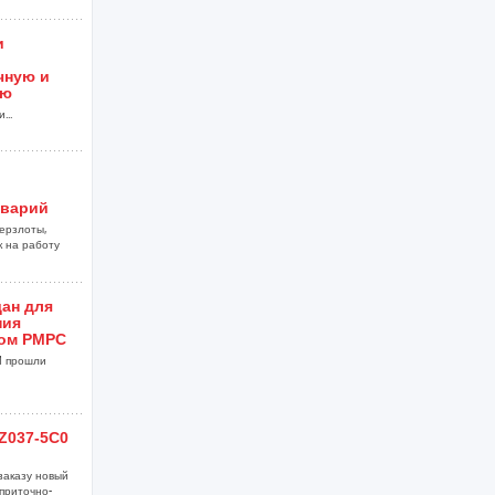
и
чную и
ию
...
аварий
ерзлоты,
к на работу
ан для
ния
ом РМРС
M прошли
Z037-5C0
заказу новый
приточно-