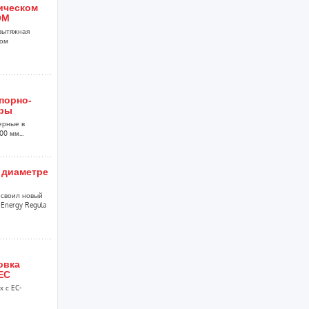
ническом
ОМ
вытяжная
ком
порно-
уры
ерные в
0 мм...
 диаметре
своил новый
Energy Regula
овка
EC
 с EC-