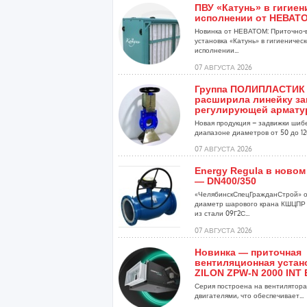
ПВУ «Катунь» в гигие
исполнении от НЕВАТ
Новинка от НЕВАТОМ: Приточно-
установка «Катунь» в гигиеничес
исполнении...
07 АВГУСТА 2026
Группа ПОЛИПЛАСТИК
расширила линейку за
регулирующей армат
Новая продукция – задвижки шиб
диапазоне диаметров от 50 до 120
07 АВГУСТА 2026
Energy Regula в новом
— DN400/350
«ЧелябинскСпецГражданСтрой» о
диаметр шарового крана КШЦПР 
из стали 09Г2С...
07 АВГУСТА 2026
Новинка — приточная
вентиляционная устан
ZILON ZPW-N 2000 INT 
Серия построена на вентиляторах
двигателями, что обеспечивает...