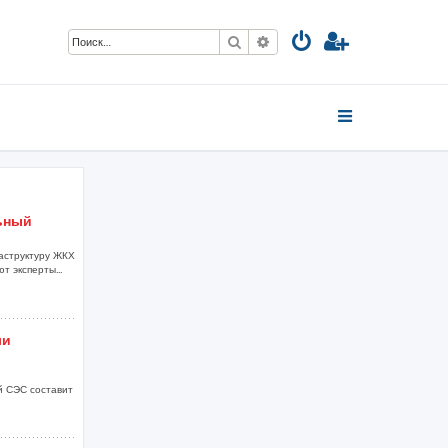
Поиск
Расширенный поиск
ьный
аструктуру ЖКХ
т эксперты...
ли
й СЭС составит