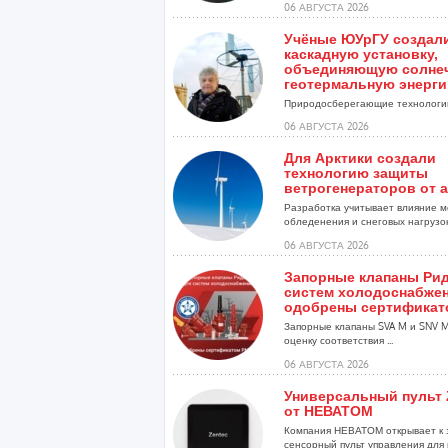
06 АВГУСТА 2026
Учёные ЮУрГУ создал
каскадную установку,
объединяющую солне
геотермальную энерг
Природосберегающие технологии
06 АВГУСТА 2026
Для Арктики создали
технологию защиты
ветрогенераторов от 
Разработка учитывает влияние м
обледенения и снеговых нагрузо
установок...
06 АВГУСТА 2026
Запорные клапаны Рид
систем холодоснабже
одобрены сертификат
Запорные клапаны SVA M и SNV 
оценку соответствия ...
06 АВГУСТА 2026
Универсальный пульт 
от НЕВАТОМ
Компания НЕВАТОМ открывает к 
сенсорный пульт управления для 