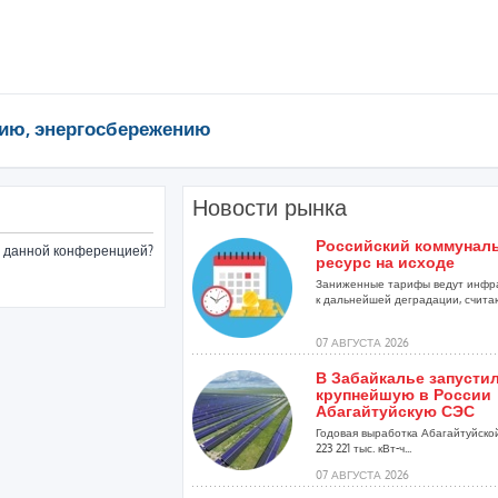
ию, энергосбережению
Новости рынка
Российский коммунал
ые данной конференцией?
ресурс на исходе
Заниженные тарифы ведут инфр
к дальнейшей деградации, считаю
07 АВГУСТА 2026
В Забайкалье запусти
крупнейшую в России
Абагайтуйскую СЭС
Годовая выработка Абагайтуйско
223 221 тыс. кВт-ч...
07 АВГУСТА 2026