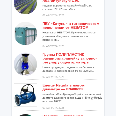
Абагайтуйскую СЭС
Годовая выработка Абагайтуйской СЭС
составит 223 221 тыс. кВт-ч...
07 АВГУСТА 2026
ПВУ «Катунь» в гигиеническом
исполнении от НЕВАТОМ
Новинка от НЕВАТОМ: Приточно-вытяжная
установка «Катунь» в гигиеническом
исполнении...
07 АВГУСТА 2026
Группа ПОЛИПЛАСТИК
расширила линейку запорно-
регулирующей арматуры
Новая продукция – задвижки шиберные в
диапазоне диаметров от 50 до 1200 мм...
07 АВГУСТА 2026
Energy Regula в новом
диаметре — DN400/350
«ЧелябинскСпецГражданСтрой» освоил новый
диаметр шарового крана КШЦПР Energy Regula
из стали 09Г2С...
07 АВГУСТА 2026