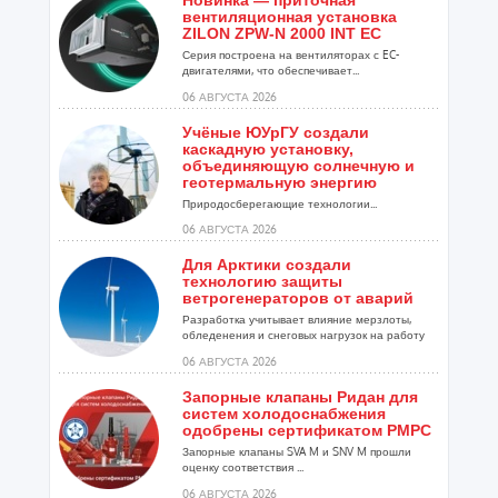
Новинка — приточная
вентиляционная установка
ZILON ZPW-N 2000 INT EC
Серия построена на вентиляторах с EC-
двигателями, что обеспечивает...
06 АВГУСТА 2026
Учёные ЮУрГУ создали
каскадную установку,
объединяющую солнечную и
геотермальную энергию
Природосберегающие технологии...
06 АВГУСТА 2026
Для Арктики создали
технологию защиты
ветрогенераторов от аварий
Разработка учитывает влияние мерзлоты,
обледенения и снеговых нагрузок на работу
установок...
06 АВГУСТА 2026
Запорные клапаны Ридан для
систем холодоснабжения
одобрены сертификатом РМРС
Запорные клапаны SVA M и SNV M прошли
оценку соответствия ...
06 АВГУСТА 2026