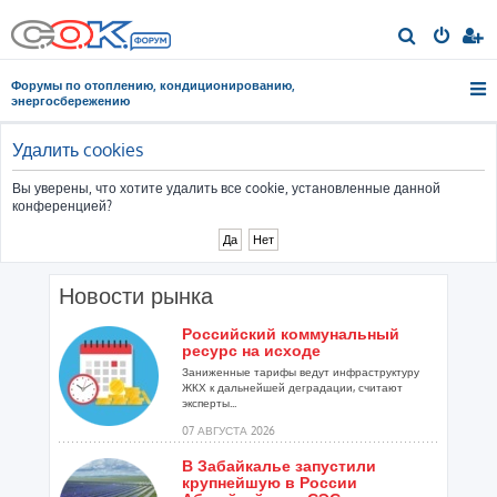
П
о
Форумы по отоплению, кондиционированию,
и
энергосбережению
с
к
Удалить cookies
Вы уверены, что хотите удалить все cookie, установленные данной
конференцией?
Новости рынка
Российский коммунальный
ресурс на исходе
Заниженные тарифы ведут инфраструктуру
ЖКХ к дальнейшей деградации, считают
эксперты...
07 АВГУСТА 2026
В Забайкалье запустили
крупнейшую в России