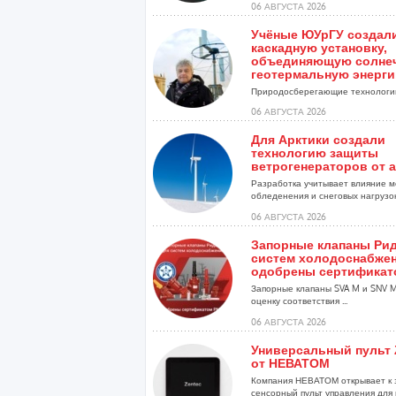
06 АВГУСТА 2026
Учёные ЮУрГУ создал
каскадную установку,
объединяющую солне
геотермальную энерг
Природосберегающие технологии
06 АВГУСТА 2026
Для Арктики создали
технологию защиты
ветрогенераторов от 
Разработка учитывает влияние м
обледенения и снеговых нагрузо
установок...
06 АВГУСТА 2026
Запорные клапаны Рид
систем холодоснабже
одобрены сертификат
Запорные клапаны SVA M и SNV 
оценку соответствия ...
06 АВГУСТА 2026
Универсальный пульт 
от НЕВАТОМ
Компания НЕВАТОМ открывает к 
сенсорный пульт управления для 