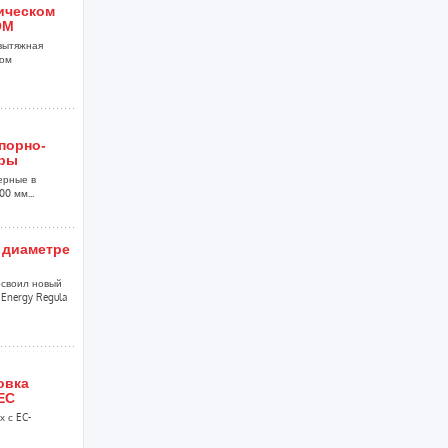
ническом
ОМ
вытяжная
ком
порно-
уры
ерные в
0 мм...
 диаметре
своил новый
Energy Regula
овка
EC
 с EC-