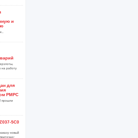
и
чную и
ию
...
аварий
ерзлоты,
к на работу
ан для
ния
ом РМРС
M прошли
Z037-5C0
заказу новый
приточно-