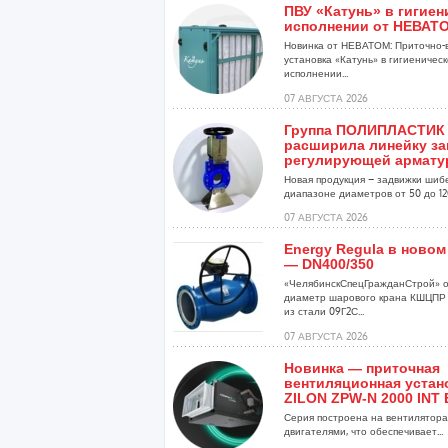
ПВУ «Катунь» в гигие
исполнении от НЕВАТ
Новинка от НЕВАТОМ: Приточно-
установка «Катунь» в гигиеничес
исполнении...
07 АВГУСТА 2026
Группа ПОЛИПЛАСТИК
расширила линейку за
регулирующей армат
Новая продукция – задвижки шиб
диапазоне диаметров от 50 до 120
07 АВГУСТА 2026
Energy Regula в новом
— DN400/350
«ЧелябинскСпецГражданСтрой» о
диаметр шарового крана КШЦПР 
из стали 09Г2С...
07 АВГУСТА 2026
Новинка — приточная
вентиляционная устан
ZILON ZPW-N 2000 INT 
Серия построена на вентиляторах
двигателями, что обеспечивает...