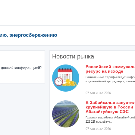
ию, энергосбережению
Новости рынка
Российский коммунал
ые данной конференцией?
ресурс на исходе
Заниженные тарифы ведут инфр
к дальнейшей деградации, считаю
07 АВГУСТА 2026
В Забайкалье запусти
крупнейшую в России
Абагайтуйскую СЭС
Годовая выработка Абагайтуйско
223 221 тыс. кВт-ч...
07 АВГУСТА 2026