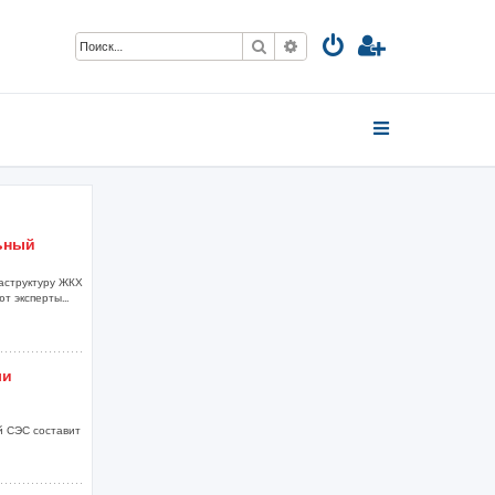
Поиск
Расширенный поиск
ьный
аструктуру ЖКХ
т эксперты...
ли
й СЭС составит