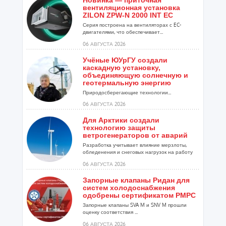
Новинка — приточная
вентиляционная установка
ZILON ZPW-N 2000 INT EC
Серия построена на вентиляторах с EC-
двигателями, что обеспечивает...
06 АВГУСТА 2026
Учёные ЮУрГУ создали
каскадную установку,
объединяющую солнечную и
геотермальную энергию
Природосберегающие технологии...
06 АВГУСТА 2026
Для Арктики создали
технологию защиты
ветрогенераторов от аварий
Разработка учитывает влияние мерзлоты,
обледенения и снеговых нагрузок на работу
установок...
06 АВГУСТА 2026
Запорные клапаны Ридан для
систем холодоснабжения
одобрены сертификатом РМРС
Запорные клапаны SVA M и SNV M прошли
оценку соответствия ...
06 АВГУСТА 2026