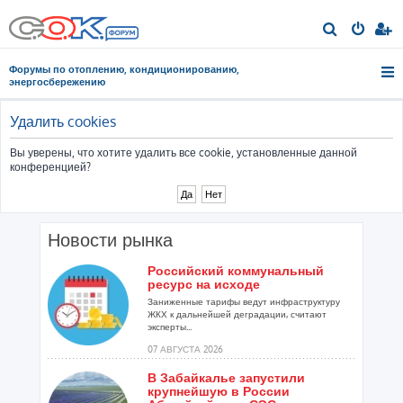
П
о
Форумы по отоплению, кондиционированию,
и
энергосбережению
с
к
Удалить cookies
Вы уверены, что хотите удалить все cookie, установленные данной
конференцией?
Новости рынка
Российский коммунальный
ресурс на исходе
Заниженные тарифы ведут инфраструктуру
ЖКХ к дальнейшей деградации, считают
эксперты...
07 АВГУСТА 2026
В Забайкалье запустили
крупнейшую в России