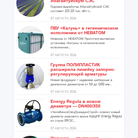
Абагайтуйскую СЭС
Годовая выработка Абагайтуйской СЭС
составит 223 221 тыс. кВт-ч...
07 АВГУСТА 2026
ПВУ «Катунь» в гигиеническом
исполнении от НЕВАТОМ
Новинка от НЕВАТОМ: Приточно-вытяжная
установка «Катунь» в гигиеническом
исполнении...
07 АВГУСТА 2026
Группа ПОЛИПЛАСТИК
расширила линейку запорно-
регулирующей арматуры
Новая продукция – задвижки шиберные в
диапазоне диаметров от 50 до 1200 мм...
07 АВГУСТА 2026
Energy Regula в новом
диаметре — DN400/350
«ЧелябинскСпецГражданСтрой» освоил новый
диаметр шарового крана КШЦПР Energy Regula
из стали 09Г2С...
07 АВГУСТА 2026