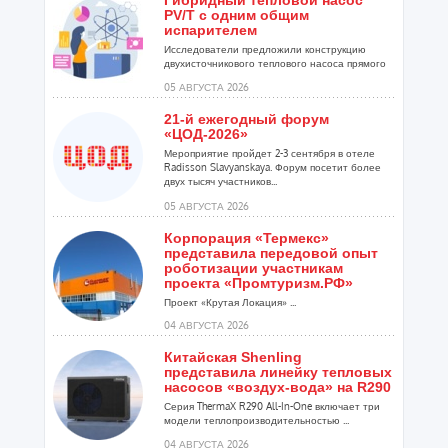
Гибридный тепловой насос
PV/T с одним общим
испарителем
Исследователи предложили конструкцию
двухисточникового теплового насоса прямого
расширения ...
05 АВГУСТА 2026
21-й ежегодный форум
«ЦОД-2026»
Мероприятие пройдет 2-3 сентября в отеле
Radisson Slavyanskaya. Форум посетит более
двух тысяч участников...
05 АВГУСТА 2026
Корпорация «Термекс»
представила передовой опыт
роботизации участникам
проекта «Промтуризм.РФ»
Проект «Крутая Локация» ...
04 АВГУСТА 2026
Китайская Shenling
представила линейку тепловых
насосов «воздух-вода» на R290
Серия ThermaX R290 All-In-One включает три
модели теплопроизводительностью ...
04 АВГУСТА 2026