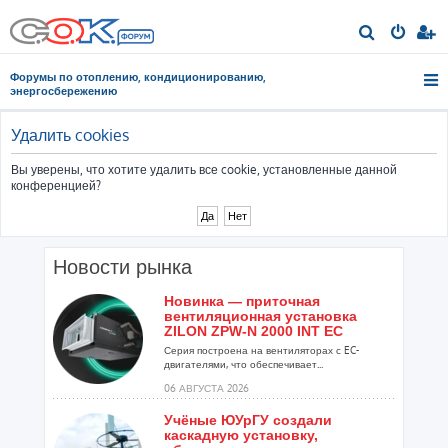
П
о
Форумы по отоплению, кондиционированию,
и
энергосбережению
с
к
Удалить cookies
Вы уверены, что хотите удалить все cookie, установленные данной
конференцией?
Новости рынка
Новинка — приточная
вентиляционная установка
ZILON ZPW-N 2000 INT EC
Серия построена на вентиляторах с EC-
двигателями, что обеспечивает...
06 АВГУСТА 2026
Учёные ЮУрГУ создали
каскадную установку,