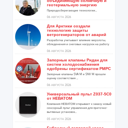
объединяющую солнечную и
геотермальную энергию
Природосберегающие технологии...
06 АВГУСТА 2026
Для Арктики создали
технологию защиты
ветрогенераторов от аварий
Разработка учитывает влияние мерзлоты,
обледенения и снеговых нагрузок на работу
установок...
06 АВГУСТА 2026
Запорные клапаны Ридан для
систем холодоснабжения
одобрены сертификатом РМРС
Запорные клапаны SVA M и SNV M прошли
оценку соответствия ...
06 АВГУСТА 2026
Универсальный пульт Z037-5C0
от НЕВАТОМ
Компания НЕВАТОМ открывает к заказу новый
сенсорный пульт управления для приточно-
вытяжных установок...
05 АВГУСТА 2026