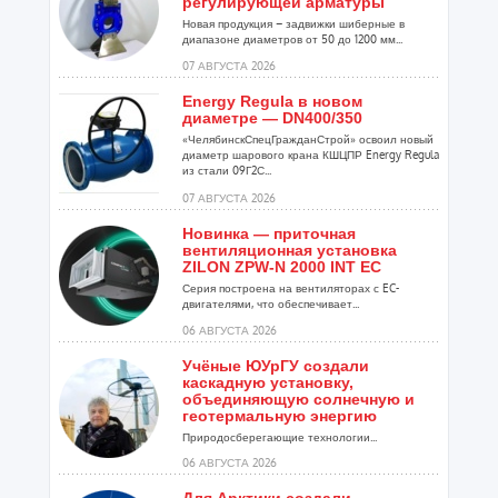
регулирующей арматуры
Новая продукция – задвижки шиберные в
диапазоне диаметров от 50 до 1200 мм...
07 АВГУСТА 2026
Energy Regula в новом
диаметре — DN400/350
«ЧелябинскСпецГражданСтрой» освоил новый
диаметр шарового крана КШЦПР Energy Regula
из стали 09Г2С...
07 АВГУСТА 2026
Новинка — приточная
вентиляционная установка
ZILON ZPW-N 2000 INT EC
Серия построена на вентиляторах с EC-
двигателями, что обеспечивает...
06 АВГУСТА 2026
Учёные ЮУрГУ создали
каскадную установку,
объединяющую солнечную и
геотермальную энергию
Природосберегающие технологии...
06 АВГУСТА 2026