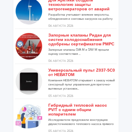
Для Арктики создали
технологию защиты
ветрогенераторов от аварий
Разработка учитывает влияние мерзлоты,
обледенения и снеговых нагрузок на работу
установок...
06 АВГУСТА 2026
Запорные клапаны Ридан для
систем холодоснабжения
одобрены сертификатом РМРС
Запорные клапаны SVA M и SNV M прошли
оценку соответствия ...
06 АВГУСТА 2026
Универсальный пульт Z037-5C0
от НЕВАТОМ
Компания НЕВАТОМ открывает к заказу новый
сенсорный пульт управления для приточно-
вытяжных установок...
05 АВГУСТА 2026
Гибридный тепловой насос
PV/T с одним общим
испарителем
Исследователи предложили конструкцию
двухисточникового теплового насоса прямого
расширения ...
05 АВГУСТА 2026