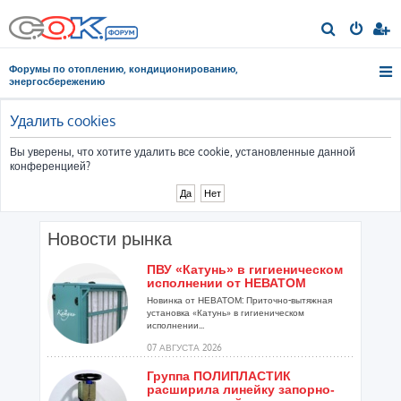
П
о
Форумы по отоплению, кондиционированию,
и
энергосбережению
с
к
Удалить cookies
Вы уверены, что хотите удалить все cookie, установленные данной
конференцией?
Новости рынка
ПВУ «Катунь» в гигиеническом
исполнении от НЕВАТОМ
Новинка от НЕВАТОМ: Приточно-вытяжная
установка «Катунь» в гигиеническом
исполнении...
07 АВГУСТА 2026
Группа ПОЛИПЛАСТИК
расширила линейку запорно-