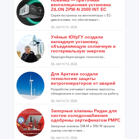
Новинка — приточная
вентиляционная установка
ZILON ZPW-N 2000 INT EC
Серия построена на вентиляторах с EC-
двигателями, что обеспечивает...
06 АВГУСТА 2026
Учёные ЮУрГУ создали
каскадную установку,
объединяющую солнечную и
геотермальную энергию
Природосберегающие технологии...
06 АВГУСТА 2026
Для Арктики создали
технологию защиты
ветрогенераторов от аварий
Разработка учитывает влияние мерзлоты,
обледенения и снеговых нагрузок на работу
установок...
06 АВГУСТА 2026
Запорные клапаны Ридан для
систем холодоснабжения
одобрены сертификатом РМРС
Запорные клапаны SVA M и SNV M прошли
оценку соответствия ...
06 АВГУСТА 2026