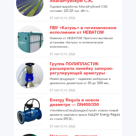
Абагайтуйскую СЭС
Годовая выработка Абагайтуйской СЭС
составит 223 221 тыс. кВт-ч...
07 АВГУСТА 2026
ПВУ «Катунь» в гигиеническом
исполнении от НЕВАТОМ
Новинка от НЕВАТОМ: Приточно-вытяжная
установка «Катунь» в гигиеническом
исполнении...
07 АВГУСТА 2026
Группа ПОЛИПЛАСТИК
расширила линейку запорно-
регулирующей арматуры
Новая продукция – задвижки шиберные в
диапазоне диаметров от 50 до 1200 мм...
07 АВГУСТА 2026
Energy Regula в новом
диаметре — DN400/350
«ЧелябинскСпецГражданСтрой» освоил новый
диаметр шарового крана КШЦПР Energy Regula
из стали 09Г2С...
07 АВГУСТА 2026