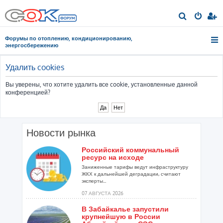
П
о
Форумы по отоплению, кондиционированию,
и
энергосбережению
с
к
Удалить cookies
Вы уверены, что хотите удалить все cookie, установленные данной
конференцией?
Новости рынка
Российский коммунальный
ресурс на исходе
Заниженные тарифы ведут инфраструктуру
ЖКХ к дальнейшей деградации, считают
эксперты...
07 АВГУСТА 2026
В Забайкалье запустили
крупнейшую в России