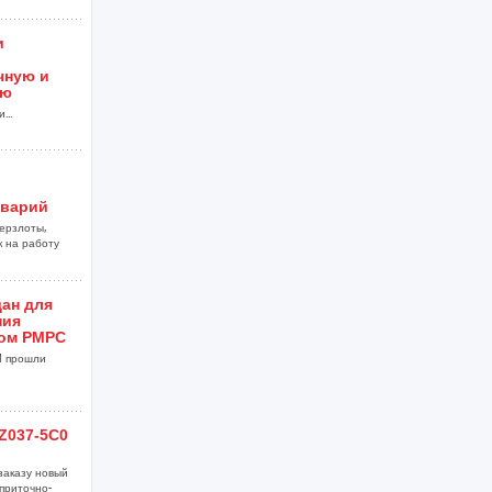
и
чную и
ию
...
аварий
ерзлоты,
к на работу
ан для
ния
ом РМРС
M прошли
Z037-5C0
заказу новый
приточно-