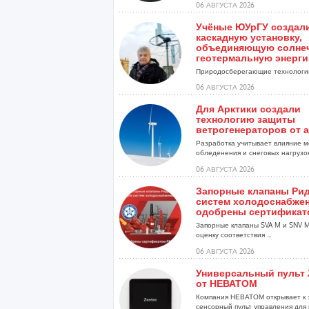
06 АВГУСТА 2026
Учёные ЮУрГУ создал
каскадную установку,
объединяющую солне
геотермальную энерг
Природосберегающие технологии
06 АВГУСТА 2026
Для Арктики создали
технологию защиты
ветрогенераторов от 
Разработка учитывает влияние м
обледенения и снеговых нагрузо
установок...
06 АВГУСТА 2026
Запорные клапаны Рид
систем холодоснабже
одобрены сертификат
Запорные клапаны SVA M и SNV 
оценку соответствия ...
06 АВГУСТА 2026
Универсальный пульт 
от НЕВАТОМ
Компания НЕВАТОМ открывает к 
сенсорный пульт управления для 