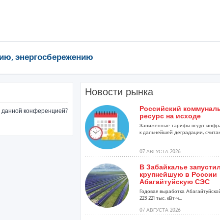
ию, энергосбережению
Новости рынка
Российский коммунал
ые данной конференцией?
ресурс на исходе
Заниженные тарифы ведут инфр
к дальнейшей деградации, считаю
07 АВГУСТА 2026
В Забайкалье запусти
крупнейшую в России
Абагайтуйскую СЭС
Годовая выработка Абагайтуйско
223 221 тыс. кВт-ч...
07 АВГУСТА 2026