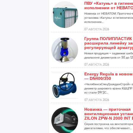
ПВУ «Катунь» в гигие
исполнении от НЕВАТ
Новинка от НЕВАТОМ: Приточно-
установка «Катунь» в гигиеничес
исполнении...
07 АВГУСТА 2026
Группа ПОЛИПЛАСТИК
расширила линейку за
регулирующей армат
Новая продукция – задвижки шиб
диапазоне диаметров от 50 до 120
07 АВГУСТА 2026
Energy Regula в новом
— DN400/350
«ЧелябинскСпецГражданСтрой» о
диаметр шарового крана КШЦПР 
из стали 09Г2С...
07 АВГУСТА 2026
Новинка — приточная
вентиляционная устан
ZILON ZPW-N 2000 INT 
Серия построена на вентиляторах
двигателями, что обеспечивает...