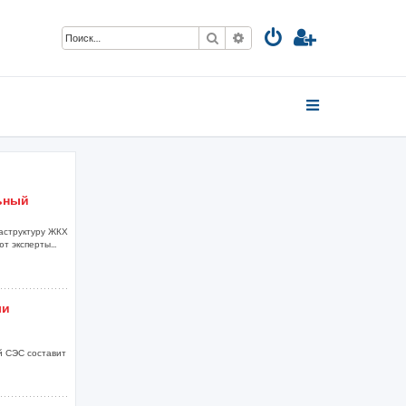
Поиск
Расширенный поиск
ьный
аструктуру ЖКХ
т эксперты...
ли
й СЭС составит