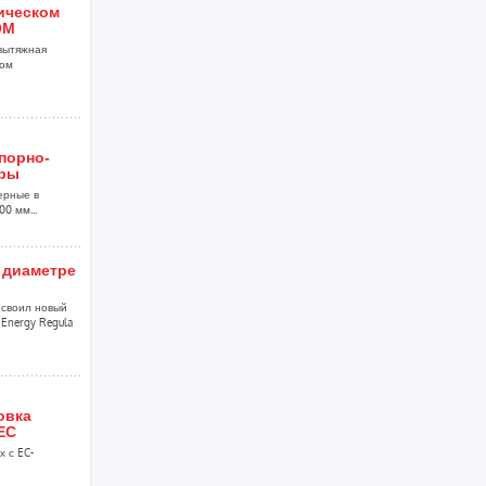
ническом
ОМ
вытяжная
ком
порно-
уры
ерные в
0 мм...
 диаметре
своил новый
Energy Regula
овка
EC
 с EC-