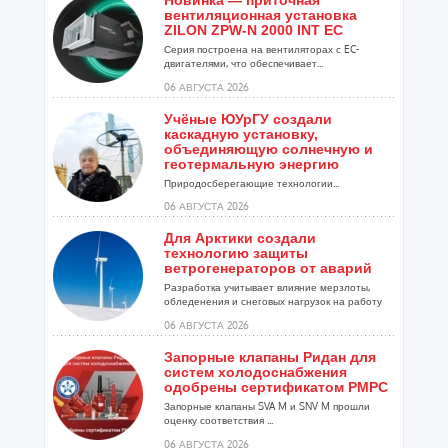
Новинка — приточная
вентиляционная установка
ZILON ZPW-N 2000 INT EC
Серия построена на вентиляторах с EC-
двигателями, что обеспечивает...
06 АВГУСТА 2026
Учёные ЮУрГУ создали
каскадную установку,
объединяющую солнечную и
геотермальную энергию
Природосберегающие технологии...
06 АВГУСТА 2026
Для Арктики создали
технологию защиты
ветрогенераторов от аварий
Разработка учитывает влияние мерзлоты,
обледенения и снеговых нагрузок на работу
установок...
06 АВГУСТА 2026
Запорные клапаны Ридан для
систем холодоснабжения
одобрены сертификатом РМРС
Запорные клапаны SVA M и SNV M прошли
оценку соответствия ...
06 АВГУСТА 2026