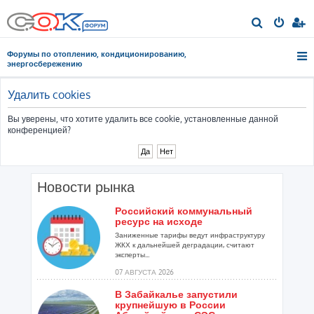
П
о
Форумы по отоплению, кондиционированию,
и
энергосбережению
с
к
Удалить cookies
Вы уверены, что хотите удалить все cookie, установленные данной
конференцией?
Новости рынка
Российский коммунальный
ресурс на исходе
Заниженные тарифы ведут инфраструктуру
ЖКХ к дальнейшей деградации, считают
эксперты...
07 АВГУСТА 2026
В Забайкалье запустили
крупнейшую в России