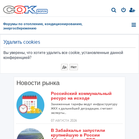
П
о
Форумы по отоплению, кондиционированию,
и
энергосбережению
с
к
Удалить cookies
Вы уверены, что хотите удалить все cookie, установленные данной
конференцией?
Новости рынка
Российский коммунальный
ресурс на исходе
Заниженные тарифы ведут инфраструктуру
ЖКХ к дальнейшей деградации, считают
эксперты...
07 АВГУСТА 2026
В Забайкалье запустили
крупнейшую в России