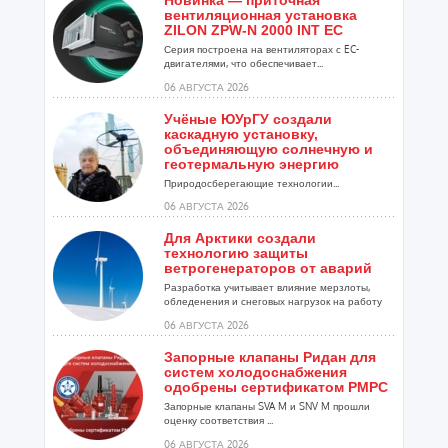
Новинка — приточная
вентиляционная установка
ZILON ZPW-N 2000 INT EC
Серия построена на вентиляторах с EC-
двигателями, что обеспечивает...
06 АВГУСТА 2026
Учёные ЮУрГУ создали
каскадную установку,
объединяющую солнечную и
геотермальную энергию
Природосберегающие технологии...
06 АВГУСТА 2026
Для Арктики создали
технологию защиты
ветрогенераторов от аварий
Разработка учитывает влияние мерзлоты,
обледенения и снеговых нагрузок на работу
установок...
06 АВГУСТА 2026
Запорные клапаны Ридан для
систем холодоснабжения
одобрены сертификатом РМРС
Запорные клапаны SVA M и SNV M прошли
оценку соответствия ...
06 АВГУСТА 2026