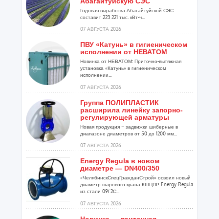
Абагайтуйскую СЭС
Годовая выработка Абагайтуйской СЭС
составит 223 221 тыс. кВт-ч...
07 АВГУСТА 2026
ПВУ «Катунь» в гигиеническом
исполнении от НЕВАТОМ
Новинка от НЕВАТОМ: Приточно-вытяжная
установка «Катунь» в гигиеническом
исполнении...
07 АВГУСТА 2026
Группа ПОЛИПЛАСТИК
расширила линейку запорно-
регулирующей арматуры
Новая продукция – задвижки шиберные в
диапазоне диаметров от 50 до 1200 мм...
07 АВГУСТА 2026
Energy Regula в новом
диаметре — DN400/350
«ЧелябинскСпецГражданСтрой» освоил новый
диаметр шарового крана КШЦПР Energy Regula
из стали 09Г2С...
07 АВГУСТА 2026