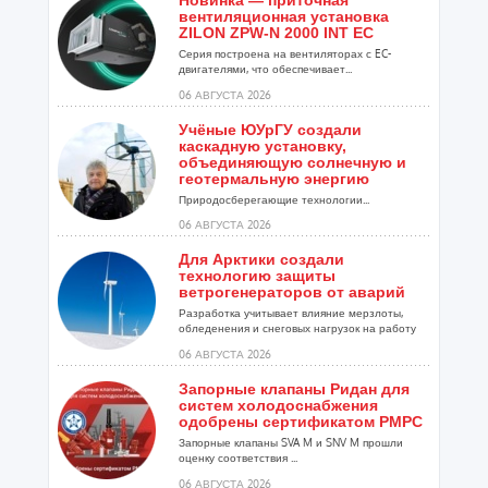
Новинка — приточная
вентиляционная установка
ZILON ZPW-N 2000 INT EC
Серия построена на вентиляторах с EC-
двигателями, что обеспечивает...
06 АВГУСТА 2026
Учёные ЮУрГУ создали
каскадную установку,
объединяющую солнечную и
геотермальную энергию
Природосберегающие технологии...
06 АВГУСТА 2026
Для Арктики создали
технологию защиты
ветрогенераторов от аварий
Разработка учитывает влияние мерзлоты,
обледенения и снеговых нагрузок на работу
установок...
06 АВГУСТА 2026
Запорные клапаны Ридан для
систем холодоснабжения
одобрены сертификатом РМРС
Запорные клапаны SVA M и SNV M прошли
оценку соответствия ...
06 АВГУСТА 2026