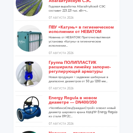
Абагайтуйскую СЭС
Годовая выработка Абагайтуйской СЭС
составит 223 221 тыс. кВт-ч...
07 АВГУСТА 2026
ПВУ «Катунь» в гигиеническом
исполнении от НЕВАТОМ
Новинка от НЕВАТОМ: Приточно-вытяжная
установка «Катунь» в гигиеническом
исполнении...
07 АВГУСТА 2026
Группа ПОЛИПЛАСТИК
расширила линейку запорно-
регулирующей арматуры
Новая продукция – задвижки шиберные в
диапазоне диаметров от 50 до 1200 мм...
07 АВГУСТА 2026
Energy Regula в новом
диаметре — DN400/350
«ЧелябинскСпецГражданСтрой» освоил новый
диаметр шарового крана КШЦПР Energy Regula
из стали 09Г2С...
07 АВГУСТА 2026