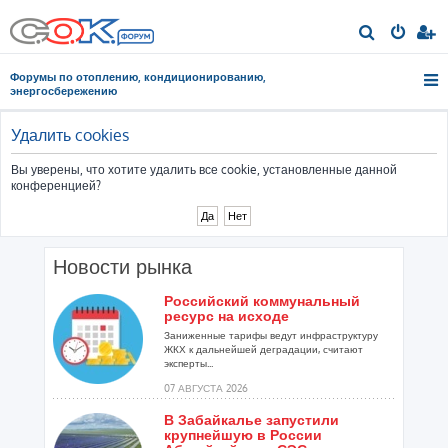
П
о
Форумы по отоплению, кондиционированию,
и
энергосбережению
с
к
Удалить cookies
Вы уверены, что хотите удалить все cookie, установленные данной
конференцией?
Новости рынка
Российский коммунальный
ресурс на исходе
Заниженные тарифы ведут инфраструктуру
ЖКХ к дальнейшей деградации, считают
эксперты...
07 АВГУСТА 2026
В Забайкалье запустили
крупнейшую в России