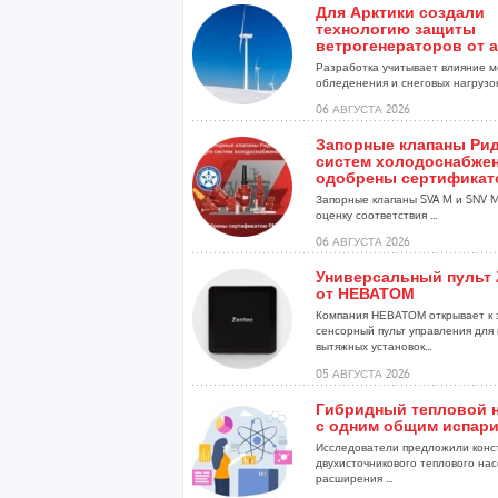
Для Арктики создали
технологию защиты
ветрогенераторов от 
Разработка учитывает влияние м
обледенения и снеговых нагрузо
установок...
06 АВГУСТА 2026
Запорные клапаны Рид
систем холодоснабже
одобрены сертификат
Запорные клапаны SVA M и SNV 
оценку соответствия ...
06 АВГУСТА 2026
Универсальный пульт 
от НЕВАТОМ
Компания НЕВАТОМ открывает к 
сенсорный пульт управления для 
вытяжных установок...
05 АВГУСТА 2026
Гибридный тепловой н
с одним общим испар
Исследователи предложили конс
двухисточникового теплового нас
расширения ...