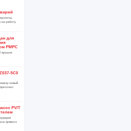
аварий
ерзлоты,
к на работу
ан для
ния
ом РМРС
M прошли
Z037-5C0
заказу новый
приточно-
асос PV/T
ителем
трукцию
оса прямого