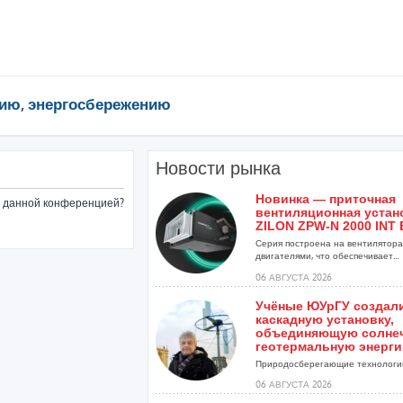
ию, энергосбережению
Новости рынка
Новинка — приточная
ые данной конференцией?
вентиляционная устан
ZILON ZPW-N 2000 INT 
Серия построена на вентиляторах
двигателями, что обеспечивает...
06 АВГУСТА 2026
Учёные ЮУрГУ создал
каскадную установку,
объединяющую солне
геотермальную энерг
Природосберегающие технологии
06 АВГУСТА 2026