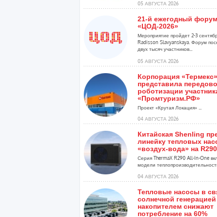
05 АВГУСТА 2026
21-й ежегодный фору
«ЦОД-2026»
Мероприятие пройдет 2-3 сентябр
Radisson Slavyanskaya. Форум по
двух тысяч участников...
05 АВГУСТА 2026
Корпорация «Термекс
представила передов
роботизации участник
«Промтуризм.РФ»
Проект «Крутая Локация» ...
04 АВГУСТА 2026
Китайская Shenling пр
линейку тепловых нас
«воздух-вода» на R290
Серия ThermaX R290 All-In-One в
модели теплопроизводительностью
04 АВГУСТА 2026
Тепловые насосы в св
солнечной генерацией
накопителем снижают
потребление на 60%