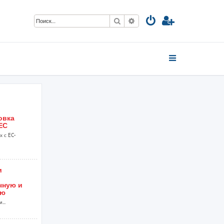
Поиск
Расширенный поиск
овка
EC
 с EC-
и
чную и
ию
...