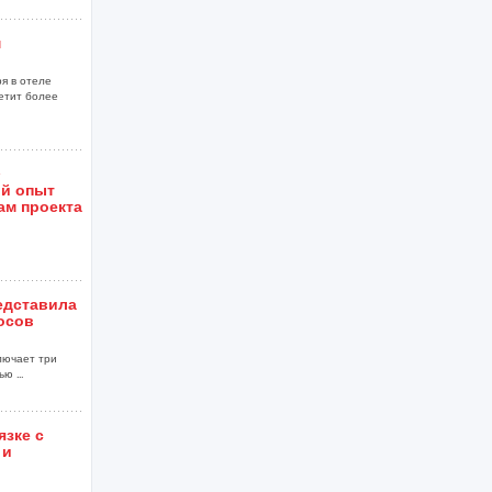
м
я в отеле
сетит более
»
ой опыт
ам проекта
едставила
осов
ключает три
 ...
язке с
 и