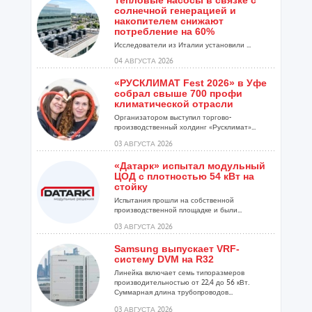
Тепловые насосы в связке с
солнечной генерацией и
накопителем снижают
потребление на 60%
Исследователи из Италии установили ...
04 АВГУСТА 2026
«РУСКЛИМАТ Fest 2026» в Уфе
собрал свыше 700 профи
климатической отрасли
Организатором выступил торгово-
производственный холдинг «Русклимат»...
03 АВГУСТА 2026
«Датарк» испытал модульный
ЦОД с плотностью 54 кВт на
стойку
Испытания прошли на собственной
производственной площадке и были...
03 АВГУСТА 2026
Samsung выпускает VRF-
систему DVM на R32
Линейка включает семь типоразмеров
производительностью от 22,4 до 56 кВт.
Суммарная длина трубопроводов...
03 АВГУСТА 2026