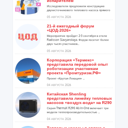
испарителем
Исследователи предложили конструкцию
двухисточникового теплового насоса прямого
расширения ...
05 АВГУСТА 2026
21-й ежегодный форум
«ЦОД-2026»
Мероприятие пройдет 2-3 сентября в отеле
Radisson Slavyanskaya. Форум посетит более
двух тысяч участников...
05 АВГУСТА 2026
Корпорация «Термекс»
представила передовой опыт
роботизации участникам
проекта «Промтуризм.РФ»
Проект «Крутая Локация» ...
04 АВГУСТА 2026
Китайская Shenling
представила линейку тепловых
насосов «воздух-вода» на R290
Серия ThermaX R290 All-In-One включает три
модели теплопроизводительностью ...
04 АВГУСТА 2026