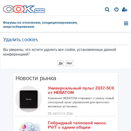
П
о
Форумы по отоплению, кондиционированию,
и
энергосбережению
с
к
Удалить cookies
Вы уверены, что хотите удалить все cookie, установленные данной
конференцией?
Новости рынка
Универсальный пульт Z037-5C0
от НЕВАТОМ
Компания НЕВАТОМ открывает к заказу новый
сенсорный пульт управления для приточно-
вытяжных установок...
05 АВГУСТА 2026
Гибридный тепловой насос
PV/T с одним общим