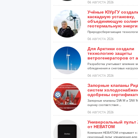
06 АВГУСТА 2026
Учёные ЮУрГУ создал
каскадную установку,
объединяющую солне
геотермальную энерг
Природосберегающие технологии
06 АВГУСТА 2026
Для Арктики создали
технологию защиты
ветрогенераторов от 
Разработка учитывает влияние м
обледенения и снеговых нагрузо
установок...
06 АВГУСТА 2026
Запорные клапаны Рид
систем холодоснабже
одобрены сертификат
Запорные клапаны SVA M и SNV 
оценку соответствия ...
06 АВГУСТА 2026
Универсальный пульт 
от НЕВАТОМ
Компания НЕВАТОМ открывает к 
сенсорный пульт управления для 