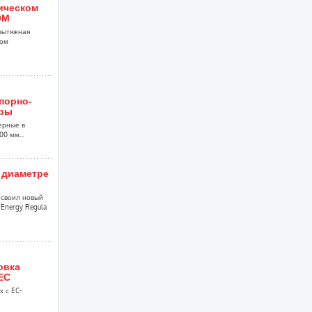
ническом
ОМ
вытяжная
ком
порно-
уры
ерные в
0 мм...
 диаметре
своил новый
Energy Regula
овка
EC
 с EC-