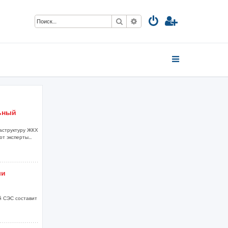
Поиск
Расширенный поиск
ьный
аструктуру ЖКХ
т эксперты...
ли
й СЭС составит