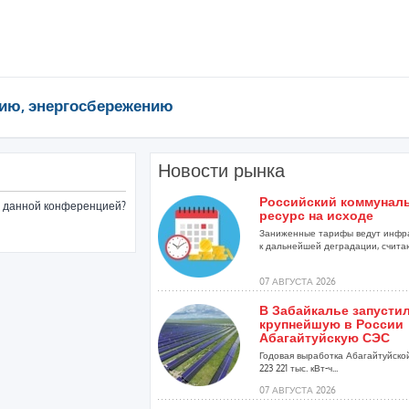
ию, энергосбережению
Новости рынка
Российский коммунал
ые данной конференцией?
ресурс на исходе
Заниженные тарифы ведут инфр
к дальнейшей деградации, считаю
07 АВГУСТА 2026
В Забайкалье запусти
крупнейшую в России
Абагайтуйскую СЭС
Годовая выработка Абагайтуйско
223 221 тыс. кВт-ч...
07 АВГУСТА 2026