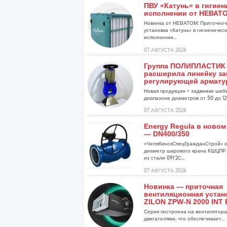
ПВУ «Катунь» в гигие
исполнении от НЕВАТ
Новинка от НЕВАТОМ: Приточно-
установка «Катунь» в гигиеничес
исполнении...
07 АВГУСТА 2026
Группа ПОЛИПЛАСТИК
расширила линейку за
регулирующей армат
Новая продукция – задвижки шиб
диапазоне диаметров от 50 до 120
07 АВГУСТА 2026
Energy Regula в новом
— DN400/350
«ЧелябинскСпецГражданСтрой» о
диаметр шарового крана КШЦПР 
из стали 09Г2С...
07 АВГУСТА 2026
Новинка — приточная
вентиляционная устан
ZILON ZPW-N 2000 INT 
Серия построена на вентиляторах
двигателями, что обеспечивает...