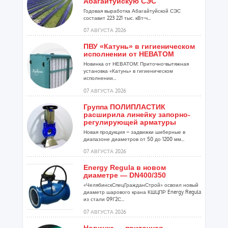
Абагайтуйскую СЭС
Годовая выработка Абагайтуйской СЭС
составит 223 221 тыс. кВт-ч...
07 АВГУСТА 2026
ПВУ «Катунь» в гигиеническом
исполнении от НЕВАТОМ
Новинка от НЕВАТОМ: Приточно-вытяжная
установка «Катунь» в гигиеническом
исполнении...
07 АВГУСТА 2026
Группа ПОЛИПЛАСТИК
расширила линейку запорно-
регулирующей арматуры
Новая продукция – задвижки шиберные в
диапазоне диаметров от 50 до 1200 мм...
07 АВГУСТА 2026
Energy Regula в новом
диаметре — DN400/350
«ЧелябинскСпецГражданСтрой» освоил новый
диаметр шарового крана КШЦПР Energy Regula
из стали 09Г2С...
07 АВГУСТА 2026