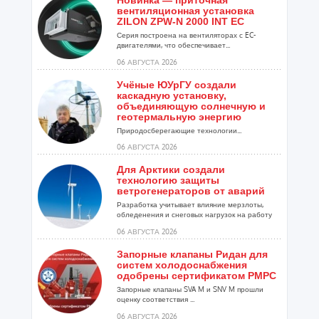
Новинка — приточная
вентиляционная установка
ZILON ZPW-N 2000 INT EC
Серия построена на вентиляторах с EC-
двигателями, что обеспечивает...
06 АВГУСТА 2026
Учёные ЮУрГУ создали
каскадную установку,
объединяющую солнечную и
геотермальную энергию
Природосберегающие технологии...
06 АВГУСТА 2026
Для Арктики создали
технологию защиты
ветрогенераторов от аварий
Разработка учитывает влияние мерзлоты,
обледенения и снеговых нагрузок на работу
установок...
06 АВГУСТА 2026
Запорные клапаны Ридан для
систем холодоснабжения
одобрены сертификатом РМРС
Запорные клапаны SVA M и SNV M прошли
оценку соответствия ...
06 АВГУСТА 2026