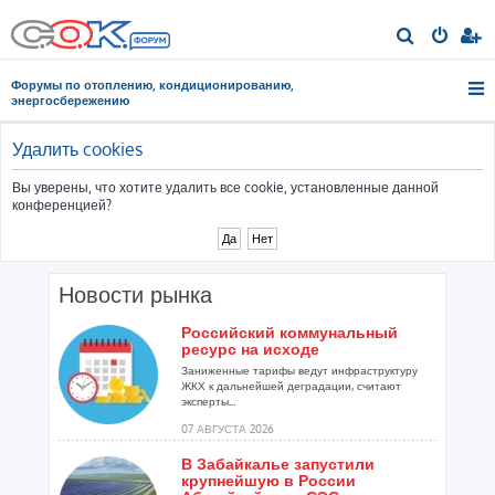
П
о
Форумы по отоплению, кондиционированию,
и
энергосбережению
с
к
Удалить cookies
Вы уверены, что хотите удалить все cookie, установленные данной
конференцией?
Новости рынка
Российский коммунальный
ресурс на исходе
Заниженные тарифы ведут инфраструктуру
ЖКХ к дальнейшей деградации, считают
эксперты...
07 АВГУСТА 2026
В Забайкалье запустили
крупнейшую в России