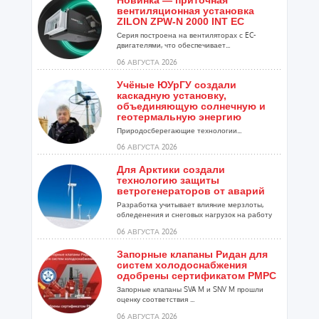
Новинка — приточная
вентиляционная установка
ZILON ZPW-N 2000 INT EC
Серия построена на вентиляторах с EC-
двигателями, что обеспечивает...
06 АВГУСТА 2026
Учёные ЮУрГУ создали
каскадную установку,
объединяющую солнечную и
геотермальную энергию
Природосберегающие технологии...
06 АВГУСТА 2026
Для Арктики создали
технологию защиты
ветрогенераторов от аварий
Разработка учитывает влияние мерзлоты,
обледенения и снеговых нагрузок на работу
установок...
06 АВГУСТА 2026
Запорные клапаны Ридан для
систем холодоснабжения
одобрены сертификатом РМРС
Запорные клапаны SVA M и SNV M прошли
оценку соответствия ...
06 АВГУСТА 2026