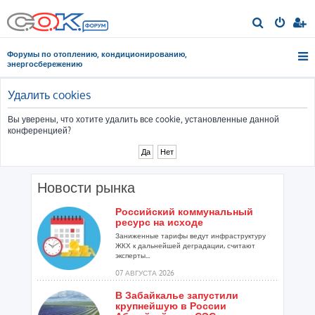
П
о
Форумы по отоплению, кондиционированию,
и
энергосбережению
с
к
Удалить cookies
Вы уверены, что хотите удалить все cookie, установленные данной
конференцией?
Новости рынка
Российский коммунальный
ресурс на исходе
Заниженные тарифы ведут инфраструктуру
ЖКХ к дальнейшей деградации, считают
эксперты...
07 АВГУСТА 2026
В Забайкалье запустили
крупнейшую в России