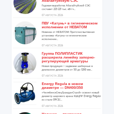
Абагайтуйскую СЭС
Годовая выработка Абагайтуйской СЭС
составит 223 221 тыс. кВт-ч...
07 АВГУСТА 2026
ПВУ «Катунь» в гигиеническом
исполнении от НЕВАТОМ
Новинка от НЕВАТОМ: Приточно-вытяжная
установка «Катунь» в гигиеническом
исполнении...
07 АВГУСТА 2026
Группа ПОЛИПЛАСТИК
расширила линейку запорно-
регулирующей арматуры
Новая продукция – задвижки шиберные в
диапазоне диаметров от 50 до 1200 мм...
07 АВГУСТА 2026
Energy Regula в новом
диаметре — DN400/350
«ЧелябинскСпецГражданСтрой» освоил новый
диаметр шарового крана КШЦПР Energy Regula
из стали 09Г2С...
07 АВГУСТА 2026