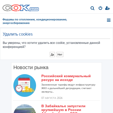
П
о
Форумы по отоплению, кондиционированию,
и
энергосбережению
с
к
Удалить cookies
Вы уверены, что хотите удалить все cookie, установленные данной
конференцией?
Новости рынка
Российский коммунальный
ресурс на исходе
Заниженные тарифы ведут инфраструктуру
ЖКХ к дальнейшей деградации, считают
эксперты...
07 АВГУСТА 2026
В Забайкалье запустили
крупнейшую в России