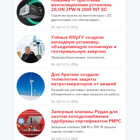
Новинка — приточная
вентиляционная установка
ZILON ZPW-N 2000 INT EC
Серия построена на вентиляторах с EC-
двигателями, что обеспечивает...
06 АВГУСТА 2026
Учёные ЮУрГУ создали
каскадную установку,
объединяющую солнечную и
геотермальную энергию
Природосберегающие технологии...
06 АВГУСТА 2026
Для Арктики создали
технологию защиты
ветрогенераторов от аварий
Разработка учитывает влияние мерзлоты,
обледенения и снеговых нагрузок на работу
установок...
06 АВГУСТА 2026
Запорные клапаны Ридан для
систем холодоснабжения
одобрены сертификатом РМРС
Запорные клапаны SVA M и SNV M прошли
оценку соответствия ...
06 АВГУСТА 2026