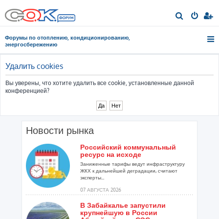
П
о
Форумы по отоплению, кондиционированию,
и
энергосбережению
с
к
Удалить cookies
Вы уверены, что хотите удалить все cookie, установленные данной
конференцией?
Новости рынка
Российский коммунальный
ресурс на исходе
Заниженные тарифы ведут инфраструктуру
ЖКХ к дальнейшей деградации, считают
эксперты...
07 АВГУСТА 2026
В Забайкалье запустили
крупнейшую в России