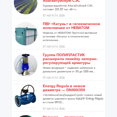
Абагайтуйскую СЭС
Годовая выработка Абагайтуйской СЭС
составит 223 221 тыс. кВт-ч...
07 АВГУСТА 2026
ПВУ «Катунь» в гигиеническом
исполнении от НЕВАТОМ
Новинка от НЕВАТОМ: Приточно-вытяжная
установка «Катунь» в гигиеническом
исполнении...
07 АВГУСТА 2026
Группа ПОЛИПЛАСТИК
расширила линейку запорно-
регулирующей арматуры
Новая продукция – задвижки шиберные в
диапазоне диаметров от 50 до 1200 мм...
07 АВГУСТА 2026
Energy Regula в новом
диаметре — DN400/350
«ЧелябинскСпецГражданСтрой» освоил новый
диаметр шарового крана КШЦПР Energy Regula
из стали 09Г2С...
07 АВГУСТА 2026