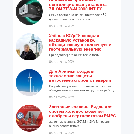
Новинка — приточная
вентиляционная установка
ZILON ZPW-N 2000 INT EC
Серия построена на вентиляторах с EC-
двигателями, что обеспечивает...
06 АВГУСТА 2026
Учёные ЮУрГУ создали
каскадную установку,
объединяющую солнечную и
геотермальную энергию
Природосберегающие технологии...
06 АВГУСТА 2026
Для Арктики создали
технологию защиты
ветрогенераторов от аварий
Разработка учитывает влияние мерзлоты,
обледенения и снеговых нагрузок на работу
установок...
06 АВГУСТА 2026
Запорные клапаны Ридан для
систем холодоснабжения
одобрены сертификатом РМРС
Запорные клапаны SVA M и SNV M прошли
оценку соответствия ...
06 АВГУСТА 2026