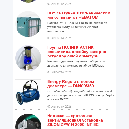
07 АВГУСТА 2026
ПВУ «Катунь» в гигиеническом
исполнении от НЕВАТОМ
Новинка от НЕВАТОМ: Приточно-вытяжная
установка «Катунь» в гигиеническом
исполнении...
07 АВГУСТА 2026
Группа ПОЛИПЛАСТИК
расширила линейку запорно-
регулирующей арматуры
Новая продукция – задвижки шиберные в
диапазоне диаметров от 50 до 1200 мм...
07 АВГУСТА 2026
Energy Regula в новом
диаметре — DN400/350
«ЧелябинскСпецГражданСтрой» освоил новый
диаметр шарового крана КШЦПР Energy Regula
из стали 09Г2С...
07 АВГУСТА 2026
Новинка — приточная
вентиляционная установка
ZILON ZPW-N 2000 INT EC