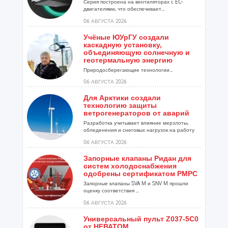
Серия построена на вентиляторах с EC-
двигателями, что обеспечивает...
06 АВГУСТА 2026
Учёные ЮУрГУ создали
каскадную установку,
объединяющую солнечную и
геотермальную энергию
Природосберегающие технологии...
06 АВГУСТА 2026
Для Арктики создали
технологию защиты
ветрогенераторов от аварий
Разработка учитывает влияние мерзлоты,
обледенения и снеговых нагрузок на работу
установок...
06 АВГУСТА 2026
Запорные клапаны Ридан для
систем холодоснабжения
одобрены сертификатом РМРС
Запорные клапаны SVA M и SNV M прошли
оценку соответствия ...
06 АВГУСТА 2026
Универсальный пульт Z037-5C0
от НЕВАТОМ