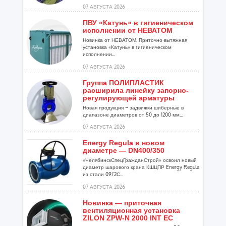
07 АВГУСТА 2026
ПВУ «Катунь» в гигиеническом
исполнении от НЕВАТОМ
Новинка от НЕВАТОМ: Приточно-вытяжная
установка «Катунь» в гигиеническом
исполнении...
07 АВГУСТА 2026
Группа ПОЛИПЛАСТИК
расширила линейку запорно-
регулирующей арматуры
Новая продукция – задвижки шиберные в
диапазоне диаметров от 50 до 1200 мм...
07 АВГУСТА 2026
Energy Regula в новом
диаметре — DN400/350
«ЧелябинскСпецГражданСтрой» освоил новый
диаметр шарового крана КШЦПР Energy Regula
из стали 09Г2С...
07 АВГУСТА 2026
Новинка — приточная
вентиляционная установка
ZILON ZPW-N 2000 INT EC