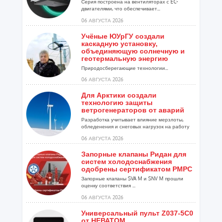
Серия построена на вентиляторах с EC-
двигателями, что обеспечивает...
06 АВГУСТА 2026
Учёные ЮУрГУ создали
каскадную установку,
объединяющую солнечную и
геотермальную энергию
Природосберегающие технологии...
06 АВГУСТА 2026
Для Арктики создали
технологию защиты
ветрогенераторов от аварий
Разработка учитывает влияние мерзлоты,
обледенения и снеговых нагрузок на работу
установок...
06 АВГУСТА 2026
Запорные клапаны Ридан для
систем холодоснабжения
одобрены сертификатом РМРС
Запорные клапаны SVA M и SNV M прошли
оценку соответствия ...
06 АВГУСТА 2026
Универсальный пульт Z037-5C0
от НЕВАТОМ