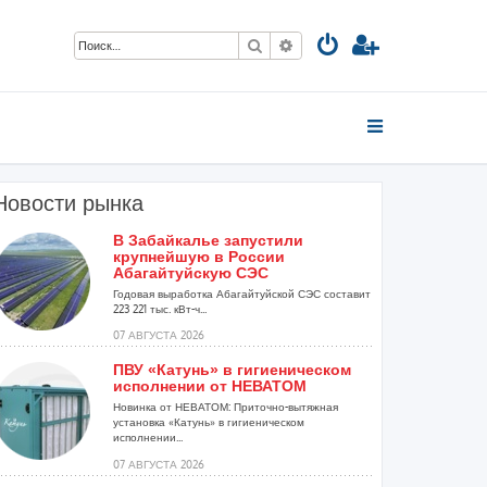
Поиск
Расширенный поиск
Новости рынка
В Забайкалье запустили
крупнейшую в России
Абагайтуйскую СЭС
Годовая выработка Абагайтуйской СЭС составит
223 221 тыс. кВт-ч...
07 АВГУСТА 2026
ПВУ «Катунь» в гигиеническом
исполнении от НЕВАТОМ
Новинка от НЕВАТОМ: Приточно-вытяжная
установка «Катунь» в гигиеническом
исполнении...
07 АВГУСТА 2026