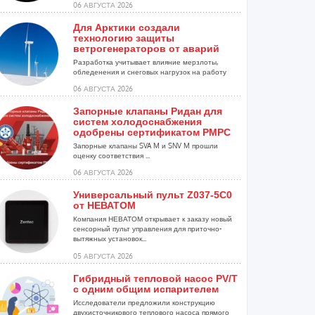
06 АВГУСТА 2026
Для Арктики создали
технологию защиты
ветрогенераторов от аварий
Разработка учитывает влияние мерзлоты,
обледенения и снеговых нагрузок на работу
установок...
06 АВГУСТА 2026
Запорные клапаны Ридан для
систем холодоснабжения
одобрены сертификатом РМРС
Запорные клапаны SVA M и SNV M прошли
оценку соответствия ...
06 АВГУСТА 2026
Универсальный пульт Z037-5C0
от НЕВАТОМ
Компания НЕВАТОМ открывает к заказу новый
сенсорный пульт управления для приточно-
вытяжных установок...
05 АВГУСТА 2026
Гибридный тепловой насос PV/T
с одним общим испарителем
Исследователи предложили конструкцию
двухисточникового теплового насоса прямого