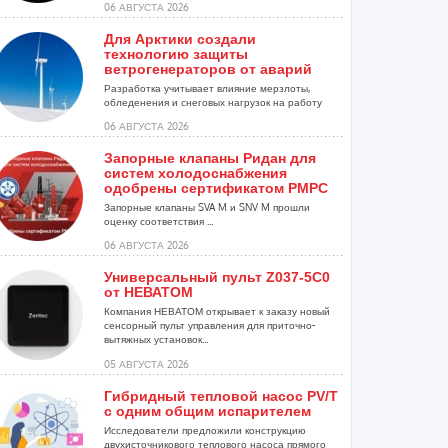
06 АВГУСТА 2026
Для Арктики создали
технологию защиты
ветрогенераторов от аварий
Разработка учитывает влияние мерзлоты,
обледенения и снеговых нагрузок на работу
установок...
06 АВГУСТА 2026
Запорные клапаны Ридан для
систем холодоснабжения
одобрены сертификатом РМРС
Запорные клапаны SVA M и SNV M прошли
оценку соответствия ...
06 АВГУСТА 2026
Универсальный пульт Z037-5C0
от НЕВАТОМ
Компания НЕВАТОМ открывает к заказу новый
сенсорный пульт управления для приточно-
вытяжных установок...
05 АВГУСТА 2026
Гибридный тепловой насос PV/T
с одним общим испарителем
Исследователи предложили конструкцию
двухисточникового теплового насоса прямого