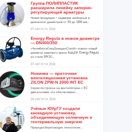
Группа ПОЛИПЛАСТИК
расширила линейку запорно-
регулирующей арматуры
Новая продукция – задвижки шиберные в
диапазоне диаметров от 50 до 1200 мм...
07 АВГУСТА 2026
Energy Regula в новом диаметре
— DN400/350
«ЧелябинскСпецГражданСтрой» освоил новый
диаметр шарового крана КШЦПР Energy Regula
из стали 09Г2С...
07 АВГУСТА 2026
Новинка — приточная
вентиляционная установка
ZILON ZPW-N 2000 INT EC
Серия построена на вентиляторах с EC-
двигателями, что обеспечивает...
06 АВГУСТА 2026
Учёные ЮУрГУ создали
каскадную установку,
объединяющую солнечную и
геотермальную энергию
Природосберегающие технологии...