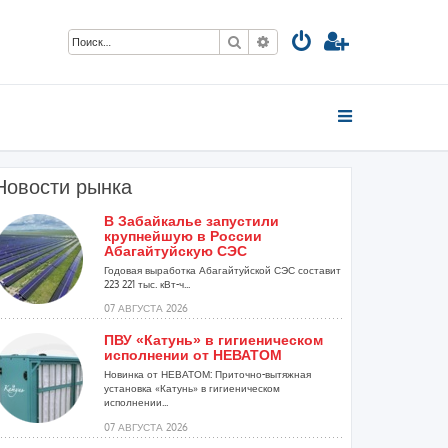
Поиск
Расширенный поиск
Новости рынка
В Забайкалье запустили
крупнейшую в России
Абагайтуйскую СЭС
Годовая выработка Абагайтуйской СЭС составит
223 221 тыс. кВт-ч...
07 АВГУСТА 2026
ПВУ «Катунь» в гигиеническом
исполнении от НЕВАТОМ
Новинка от НЕВАТОМ: Приточно-вытяжная
установка «Катунь» в гигиеническом
исполнении...
07 АВГУСТА 2026