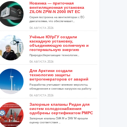
Новинка — приточная
вентиляционная установка
ZILON ZPW-N 2000 INT EC
Серия построена на вентиляторах с EC-
двигателями, что обеспечивает...
06 АВГУСТА 2026
Учёные ЮУрГУ создали
каскадную установку,
объединяющую солнечную и
геотермальную энергию
Природосберегающие технологии...
06 АВГУСТА 2026
Для Арктики создали
технологию защиты
ветрогенераторов от аварий
Разработка учитывает влияние мерзлоты,
обледенения и снеговых нагрузок на работу
установок...
06 АВГУСТА 2026
Запорные клапаны Ридан для
систем холодоснабжения
одобрены сертификатом РМРС
Запорные клапаны SVA M и SNV M прошли
оценку соответствия ...