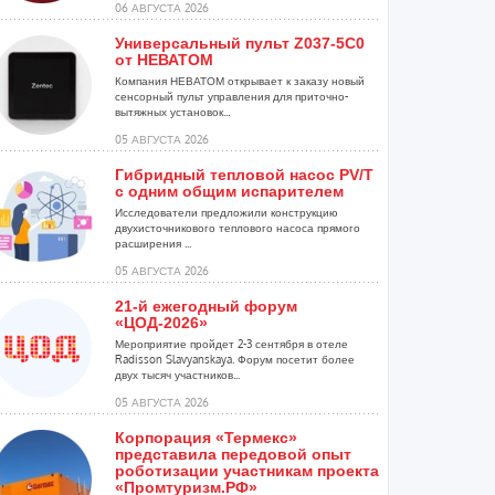
06 АВГУСТА 2026
Универсальный пульт Z037-5C0
от НЕВАТОМ
Компания НЕВАТОМ открывает к заказу новый
сенсорный пульт управления для приточно-
вытяжных установок...
05 АВГУСТА 2026
Гибридный тепловой насос PV/T
с одним общим испарителем
Исследователи предложили конструкцию
двухисточникового теплового насоса прямого
расширения ...
05 АВГУСТА 2026
21-й ежегодный форум
«ЦОД-2026»
Мероприятие пройдет 2-3 сентября в отеле
Radisson Slavyanskaya. Форум посетит более
двух тысяч участников...
05 АВГУСТА 2026
Корпорация «Термекс»
представила передовой опыт
роботизации участникам проекта
«Промтуризм.РФ»