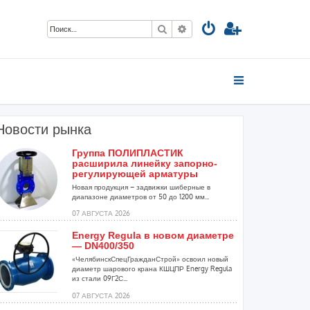
Поиск
Расширенный поиск
Новости рынка
Группа ПОЛИПЛАСТИК
расширила линейку запорно-
регулирующей арматуры
Новая продукция – задвижки шиберные в
диапазоне диаметров от 50 до 1200 мм...
07 АВГУСТА 2026
Energy Regula в новом диаметре
— DN400/350
«ЧелябинскСпецГражданСтрой» освоил новый
диаметр шарового крана КШЦПР Energy Regula
из стали 09Г2С...
07 АВГУСТА 2026