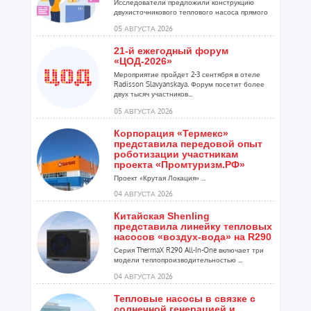
Исследователи предложили конструкцию
двухисточникового теплового насоса прямого
расширения ...
05 АВГУСТА 2026
21-й ежегодный форум
«ЦОД-2026»
Мероприятие пройдет 2-3 сентября в отеле
Radisson Slavyanskaya. Форум посетит более
двух тысяч участников...
05 АВГУСТА 2026
Корпорация «Термекс»
представила передовой опыт
роботизации участникам
проекта «Промтуризм.РФ»
Проект «Крутая Локация» ...
04 АВГУСТА 2026
Китайская Shenling
представила линейку тепловых
насосов «воздух-вода» на R290
Серия ThermaX R290 All-In-One включает три
модели теплопроизводительностью ...
04 АВГУСТА 2026
Тепловые насосы в связке с
солнечной генерацией и