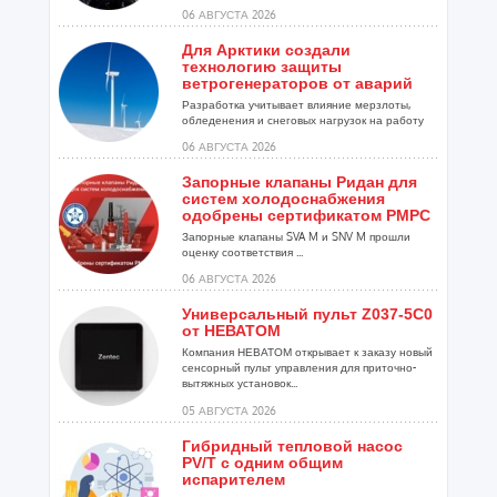
06 АВГУСТА 2026
Для Арктики создали
технологию защиты
ветрогенераторов от аварий
Разработка учитывает влияние мерзлоты,
обледенения и снеговых нагрузок на работу
установок...
06 АВГУСТА 2026
Запорные клапаны Ридан для
систем холодоснабжения
одобрены сертификатом РМРС
Запорные клапаны SVA M и SNV M прошли
оценку соответствия ...
06 АВГУСТА 2026
Универсальный пульт Z037-5C0
от НЕВАТОМ
Компания НЕВАТОМ открывает к заказу новый
сенсорный пульт управления для приточно-
вытяжных установок...
05 АВГУСТА 2026
Гибридный тепловой насос
PV/T с одним общим
испарителем