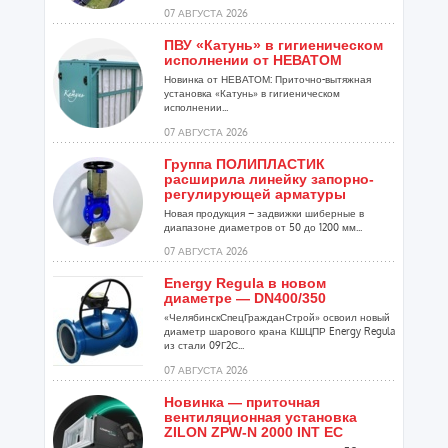
07 АВГУСТА 2026
ПВУ «Катунь» в гигиеническом
исполнении от НЕВАТОМ
Новинка от НЕВАТОМ: Приточно-вытяжная
установка «Катунь» в гигиеническом
исполнении...
07 АВГУСТА 2026
Группа ПОЛИПЛАСТИК
расширила линейку запорно-
регулирующей арматуры
Новая продукция – задвижки шиберные в
диапазоне диаметров от 50 до 1200 мм...
07 АВГУСТА 2026
Energy Regula в новом
диаметре — DN400/350
«ЧелябинскСпецГражданСтрой» освоил новый
диаметр шарового крана КШЦПР Energy Regula
из стали 09Г2С...
07 АВГУСТА 2026
Новинка — приточная
вентиляционная установка
ZILON ZPW-N 2000 INT EC