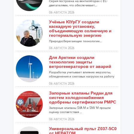
Серия построена на вентиляторах с EC-
двигателями, что обеспечивает...
06 АВГУСТА 2026
Учёные ЮУрГУ создали
каскадную установку,
объединяющую солнечную и
геотермальную энергию
Природосберегающие технологии...
06 АВГУСТА 2026
Для Арктики создали
технологию защиты
ветрогенераторов от аварий
Разработка учитывает влияние мерзлоты,
обледенения и снеговых нагрузок на работу
установок...
06 АВГУСТА 2026
Запорные клапаны Ридан для
систем холодоснабжения
одобрены сертификатом РМРС
Запорные клапаны SVA M и SNV M прошли
оценку соответствия ...
06 АВГУСТА 2026
Универсальный пульт Z037-5C0
от НЕВАТОМ