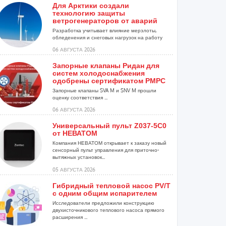
Для Арктики создали
технологию защиты
ветрогенераторов от аварий
Разработка учитывает влияние мерзлоты,
обледенения и снеговых нагрузок на работу
установок...
06 АВГУСТА 2026
Запорные клапаны Ридан для
систем холодоснабжения
одобрены сертификатом РМРС
Запорные клапаны SVA M и SNV M прошли
оценку соответствия ...
06 АВГУСТА 2026
Универсальный пульт Z037-5C0
от НЕВАТОМ
Компания НЕВАТОМ открывает к заказу новый
сенсорный пульт управления для приточно-
вытяжных установок...
05 АВГУСТА 2026
Гибридный тепловой насос PV/T
с одним общим испарителем
Исследователи предложили конструкцию
двухисточникового теплового насоса прямого
расширения ...