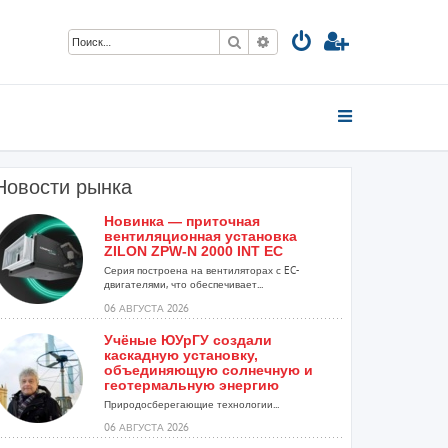
Поиск
Расширенный поиск
Новости рынка
Новинка — приточная
вентиляционная установка
ZILON ZPW-N 2000 INT EC
Серия построена на вентиляторах с EC-
двигателями, что обеспечивает...
06 АВГУСТА 2026
Учёные ЮУрГУ создали
каскадную установку,
объединяющую солнечную и
геотермальную энергию
Природосберегающие технологии...
06 АВГУСТА 2026