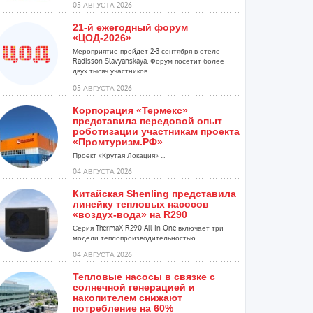
05 АВГУСТА 2026
21-й ежегодный форум
«ЦОД-2026»
Мероприятие пройдет 2-3 сентября в отеле
Radisson Slavyanskaya. Форум посетит более
двух тысяч участников...
05 АВГУСТА 2026
Корпорация «Термекс»
представила передовой опыт
роботизации участникам проекта
«Промтуризм.РФ»
Проект «Крутая Локация» ...
04 АВГУСТА 2026
Китайская Shenling представила
линейку тепловых насосов
«воздух-вода» на R290
Серия ThermaX R290 All-In-One включает три
модели теплопроизводительностью ...
04 АВГУСТА 2026
Тепловые насосы в связке с
солнечной генерацией и
накопителем снижают
потребление на 60%