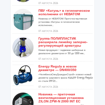
07 АВГУСТА 2026
ПВУ «Катунь» в гигиеническом
исполнении от НЕВАТОМ
Новинка от НЕВАТОМ: Приточно-вытяжная
установка «Катунь» в гигиеническом
исполнении...
07 АВГУСТА 2026
Группа ПОЛИПЛАСТИК
расширила линейку запорно-
регулирующей арматуры
Новая продукция – задвижки шиберные в
диапазоне диаметров от 50 до 1200 мм...
07 АВГУСТА 2026
Energy Regula в новом
диаметре — DN400/350
«ЧелябинскСпецГражданСтрой» освоил новый
диаметр шарового крана КШЦПР Energy Regula
из стали 09Г2С...
07 АВГУСТА 2026
Новинка — приточная
вентиляционная установка
ZILON ZPW-N 2000 INT EC