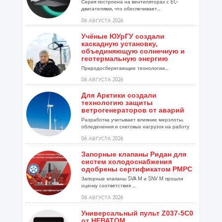
Серия построена на вентиляторах с EC-
двигателями, что обеспечивает...
06 АВГУСТА 2026
Учёные ЮУрГУ создали
каскадную установку,
объединяющую солнечную и
геотермальную энергию
Природосберегающие технологии...
06 АВГУСТА 2026
Для Арктики создали
технологию защиты
ветрогенераторов от аварий
Разработка учитывает влияние мерзлоты,
обледенения и снеговых нагрузок на работу
установок...
06 АВГУСТА 2026
Запорные клапаны Ридан для
систем холодоснабжения
одобрены сертификатом РМРС
Запорные клапаны SVA M и SNV M прошли
оценку соответствия ...
06 АВГУСТА 2026
Универсальный пульт Z037-5C0
от НЕВАТОМ