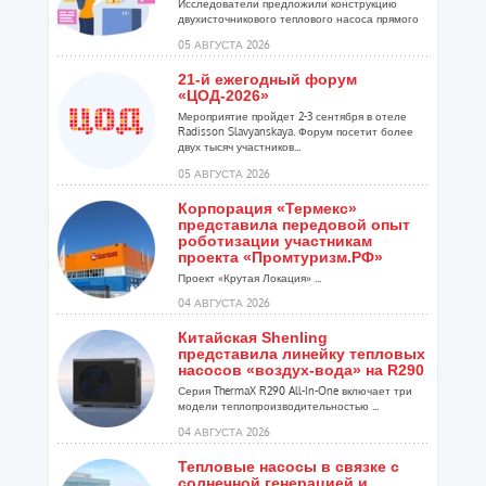
Исследователи предложили конструкцию
двухисточникового теплового насоса прямого
расширения ...
05 АВГУСТА 2026
21-й ежегодный форум
«ЦОД-2026»
Мероприятие пройдет 2-3 сентября в отеле
Radisson Slavyanskaya. Форум посетит более
двух тысяч участников...
05 АВГУСТА 2026
Корпорация «Термекс»
представила передовой опыт
роботизации участникам
проекта «Промтуризм.РФ»
Проект «Крутая Локация» ...
04 АВГУСТА 2026
Китайская Shenling
представила линейку тепловых
насосов «воздух-вода» на R290
Серия ThermaX R290 All-In-One включает три
модели теплопроизводительностью ...
04 АВГУСТА 2026
Тепловые насосы в связке с
солнечной генерацией и