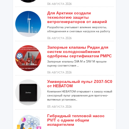
06 АВГУСТА 2026
Для Арктики создали
технологию защиты
ветрогенераторов от аварий
Разработка учитывает влияние мерзлоты,
обледенения и снеговых нагрузок на работу
установок...
06 АВГУСТА 2026
Запорные клапаны Ридан для
систем холодоснабжения
одобрены сертификатом РМРС
Запорные клапаны SVA M и SNV M прошли
оценку соответствия ...
06 АВГУСТА 2026
Универсальный пульт Z037-5C0
от НЕВАТОМ
Компания НЕВАТОМ открывает к заказу новый
сенсорный пульт управления для приточно-
вытяжных установок...
05 АВГУСТА 2026
Гибридный тепловой насос
PV/T с одним общим
испарителем