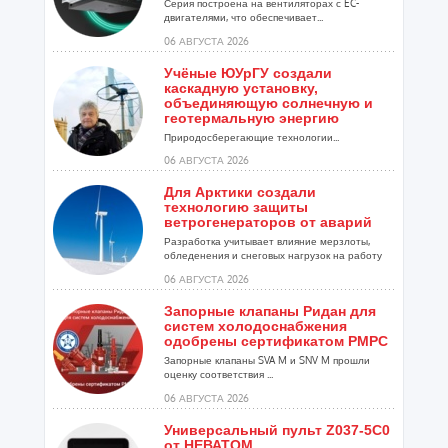
Серия построена на вентиляторах с EC-
двигателями, что обеспечивает...
06 АВГУСТА 2026
Учёные ЮУрГУ создали
каскадную установку,
объединяющую солнечную и
геотермальную энергию
Природосберегающие технологии...
06 АВГУСТА 2026
Для Арктики создали
технологию защиты
ветрогенераторов от аварий
Разработка учитывает влияние мерзлоты,
обледенения и снеговых нагрузок на работу
установок...
06 АВГУСТА 2026
Запорные клапаны Ридан для
систем холодоснабжения
одобрены сертификатом РМРС
Запорные клапаны SVA M и SNV M прошли
оценку соответствия ...
06 АВГУСТА 2026
Универсальный пульт Z037-5C0
от НЕВАТОМ