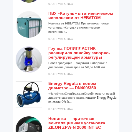
07 АВГУСТА 2026
ПВУ «Катунь» в гигиеническом
исполнении от НЕВАТОМ
Новинка от НЕВАТОМ: Приточно-вытяжная
установка «Катунь» в гигиеническом
исполнении...
07 АВГУСТА 2026
Группа ПОЛИПЛАСТИК
расширила линейку запорно-
регулирующей арматуры
Новая продукция – задвижки шиберные в
диапазоне диаметров от 50 до 1200 мм...
07 АВГУСТА 2026
Energy Regula в новом
диаметре — DN400/350
«ЧелябинскСпецГражданСтрой» освоил новый
диаметр шарового крана КШЦПР Energy Regula
из стали 09Г2С...
07 АВГУСТА 2026
Новинка — приточная
вентиляционная установка
ZILON ZPW-N 2000 INT EC