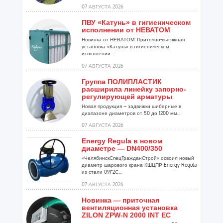
07 АВГУСТА 2026
ПВУ «Катунь» в гигиеническом
исполнении от НЕВАТОМ
Новинка от НЕВАТОМ: Приточно-вытяжная
установка «Катунь» в гигиеническом
исполнении...
07 АВГУСТА 2026
Группа ПОЛИПЛАСТИК
расширила линейку запорно-
регулирующей арматуры
Новая продукция – задвижки шиберные в
диапазоне диаметров от 50 до 1200 мм...
07 АВГУСТА 2026
Energy Regula в новом
диаметре — DN400/350
«ЧелябинскСпецГражданСтрой» освоил новый
диаметр шарового крана КШЦПР Energy Regula
из стали 09Г2С...
07 АВГУСТА 2026
Новинка — приточная
вентиляционная установка
ZILON ZPW-N 2000 INT EC