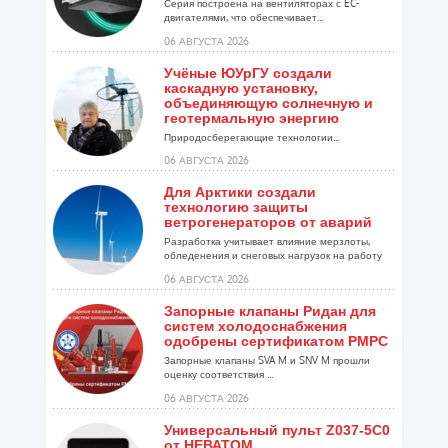
Серия построена на вентиляторах с EC-
двигателями, что обеспечивает...
06 АВГУСТА 2026
Учёные ЮУрГУ создали
каскадную установку,
объединяющую солнечную и
геотермальную энергию
Природосберегающие технологии...
06 АВГУСТА 2026
Для Арктики создали
технологию защиты
ветрогенераторов от аварий
Разработка учитывает влияние мерзлоты,
обледенения и снеговых нагрузок на работу
установок...
06 АВГУСТА 2026
Запорные клапаны Ридан для
систем холодоснабжения
одобрены сертификатом РМРС
Запорные клапаны SVA M и SNV M прошли
оценку соответствия ...
06 АВГУСТА 2026
Универсальный пульт Z037-5C0
от НЕВАТОМ