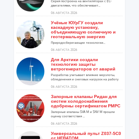
Серия построена на вентиляторах с EC-
двигателями, что обеспечивает...
06 АВГУСТА 2026
Учёные ЮУрГУ создали
каскадную установку,
объединяющую солнечную и
геотермальную энергию
Природосберегающие технологии...
06 АВГУСТА 2026
Для Арктики создали
технологию защиты
ветрогенераторов от аварий
Разработка учитывает влияние мерзлоты,
обледенения и снеговых нагрузок на работу
установок...
06 АВГУСТА 2026
Запорные клапаны Ридан для
систем холодоснабжения
одобрены сертификатом РМРС
Запорные клапаны SVA M и SNV M прошли
оценку соответствия ...
06 АВГУСТА 2026
Универсальный пульт Z037-5C0
от НЕВАТОМ