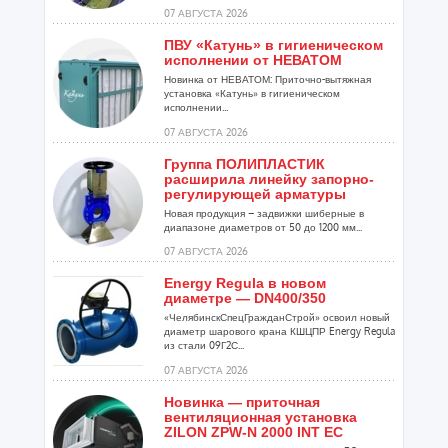
07 АВГУСТА 2026
ПВУ «Катунь» в гигиеническом
исполнении от НЕВАТОМ
Новинка от НЕВАТОМ: Приточно-вытяжная
установка «Катунь» в гигиеническом
исполнении...
07 АВГУСТА 2026
Группа ПОЛИПЛАСТИК
расширила линейку запорно-
регулирующей арматуры
Новая продукция – задвижки шиберные в
диапазоне диаметров от 50 до 1200 мм...
07 АВГУСТА 2026
Energy Regula в новом
диаметре — DN400/350
«ЧелябинскСпецГражданСтрой» освоил новый
диаметр шарового крана КШЦПР Energy Regula
из стали 09Г2С...
07 АВГУСТА 2026
Новинка — приточная
вентиляционная установка
ZILON ZPW-N 2000 INT EC